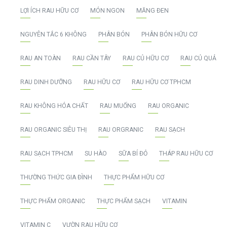
LỢI ÍCH RAU HỮU CƠ
MÓN NGON
MĂNG ĐEN
NGUYÊN TẮC 6 KHÔNG
PHÂN BÓN
PHÂN BÓN HỮU CƠ
RAU AN TOÀN
RAU CẦN TÂY
RAU CỦ HỮU CƠ
RAU CỦ QUẢ
RAU DINH DƯỠNG
RAU HỮU CƠ
RAU HỮU CƠ TPHCM
RAU KHÔNG HÓA CHẤT
RAU MUỐNG
RAU ORGANIC
RAU ORGANIC SIÊU THỊ
RAU ORGRANIC
RAU SẠCH
RAU SẠCH TPHCM
SU HÀO
SỮA BÍ ĐỎ
THÁP RAU HỮU CƠ
THƯỜNG THỨC GIA ĐÌNH
THỰC PHẨM HỮU CƠ
THỰC PHẨM ORGANIC
THỰC PHẨM SẠCH
VITAMIN
VITAMIN C
VƯỜN RAU HỮU CƠ