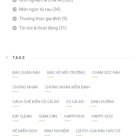
Kinh nghiệm & Chia sẻ
(206)
Món ngon từ rau
(34)
Thường thức gia đình
(9)
Tin tức & Hoạt động
(31)
TAGS
BẢO QUẢN RAU
BẢO VỆ MÔI TRƯỜNG
CHĂM SÓC RAU
CHỨNG NHẬN
CHỨNG NHẬN KIỂM ĐỊNH
CÁCH CHẾ BIẾN CỦ CẢI ĐỎ
CỦ CẢI ĐỎ
DINH DƯỠNG
EAT CLEAN
GIẢM CÂN
HAPPYVEGI
HAPPY VEGI
HỆ MIỄN DỊCH
KINH NGHIỆM
LỢI ÍCH CỦA RAU HỮU CƠ