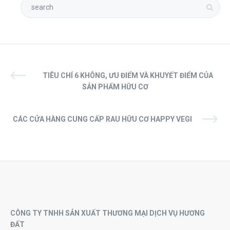
TIÊU CHÍ 6 KHÔNG, ƯU ĐIỂM VÀ KHUYẾT ĐIỂM CỦA
SẢN PHẨM HỮU CƠ
CÁC CỬA HÀNG CUNG CẤP RAU HỮU CƠ HAPPY VEGI
CÔNG TY TNHH SẢN XUẤT THƯƠNG MẠI DỊCH VỤ HƯƠNG
ĐẤT