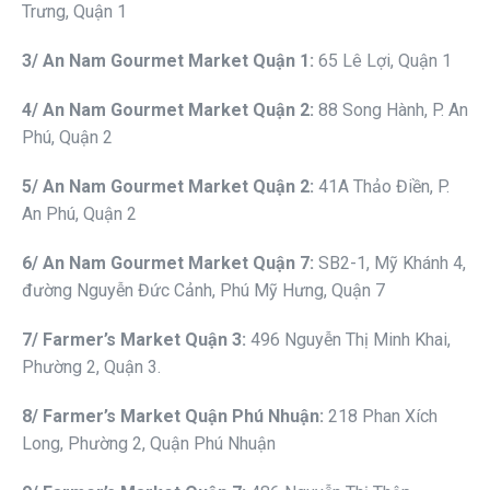
Trưng, Quận 1
3
/ An Nam Gourmet
Market
Quận
1:
65 Lê Lợi, Quận 1
4
/ An Nam Gourmet
Market
Quận 2
:
88 Song Hành, P. An
Phú, Quận 2
5
/ An Nam Gourmet
Market
Quận 2
:
41A Thảo Điền, P.
An Phú, Quận 2
6
/ An Nam Gourmet
Market
Quận 7
:
SB2-1, Mỹ Khánh 4,
đường Nguyễn Đức Cảnh, Phú Mỹ Hưng, Quận 7
7
/ Fa
r
mer
’s Market Quận 3
:
496 Nguyễn Thị Minh Khai,
Phường 2, Quận 3.
8
/ Fa
r
mer
’s Market Quận Phú Nhuận
:
218 Phan Xích
Long, Phường 2, Quận Phú Nhuận