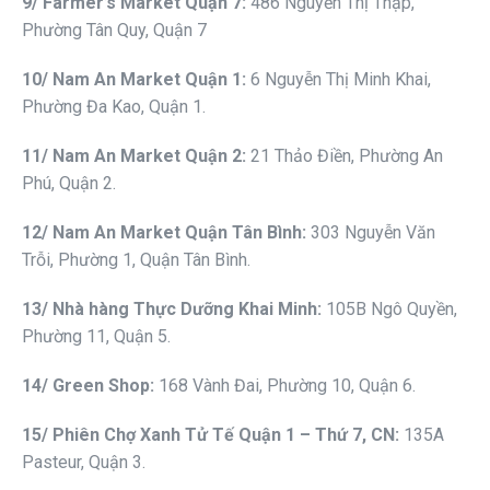
9
/ Fa
r
mer
’s Market Quận 7
:
486 Nguyễn Thị Thập,
Phường Tân Quy, Quận 7
10
/ Nam An Market
Quận 1
:
6 Nguyễn Thị Minh Khai,
Phường Đa Kao, Quận 1.
11
/ Nam An Market
Quận 2
:
21 Thảo Điền, Phường An
Phú, Quận 2.
12
/ Nam An Market
Quận Tân Bình
:
303 Nguyễn Văn
Trỗi, Phường 1, Quận Tân Bình.
13
/ Nhà
hàng Thực Dưỡng Khai Minh
:
105B Ngô Quyền,
Phường 11, Quận 5.
14
/ Green Shop:
168 Vành Đai, Phường 10, Quận 6.
1
5
/ Phiên
Chợ Xanh Tử Tế Quận 1 – Thứ 7, CN
:
135A
Pasteur, Quận 3.