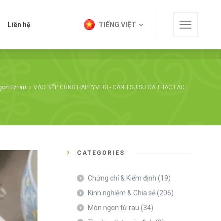
t
Liên hệ
TIẾNG VIỆT
Liên hệ
TIẾNG VIỆT
on từ rau
VÀO BẾP CÙNG HAPPYVEGI - CANH SU SU CÁ THÁC LÁC
CATEGORIES
Chứng chỉ & Kiểm định
(19)
Kinh nghiệm & Chia sẻ
(206)
Món ngon từ rau
(34)