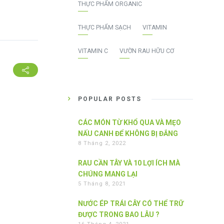
THỰC PHẨM ORGANIC
THỰC PHẨM SẠCH
VITAMIN
VITAMIN C
VƯỜN RAU HỮU CƠ
POPULAR POSTS
CÁC MÓN TỪ KHỔ QUA VÀ MẸO
NẤU CANH ĐỂ KHÔNG BỊ ĐẮNG
8 Tháng 2, 2022
RAU CẦN TÂY VÀ 10 LỢI ÍCH MÀ
CHÚNG MANG LẠI
5 Tháng 8, 2021
NƯỚC ÉP TRÁI CÂY CÓ THỂ TRỮ
ĐƯỢC TRONG BAO LÂU ?