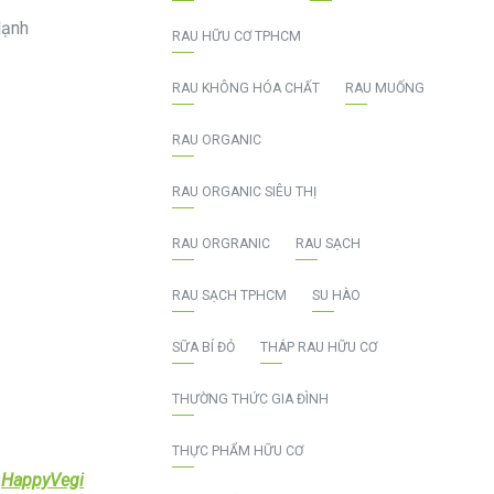
lạnh
RAU HỮU CƠ TPHCM
RAU KHÔNG HÓA CHẤT
RAU MUỐNG
RAU ORGANIC
RAU ORGANIC SIÊU THỊ
RAU ORGRANIC
RAU SẠCH
RAU SẠCH TPHCM
SU HÀO
SỮA BÍ ĐỎ
THÁP RAU HỮU CƠ
THƯỜNG THỨC GIA ĐÌNH
THỰC PHẨM HỮU CƠ
HappyVegi