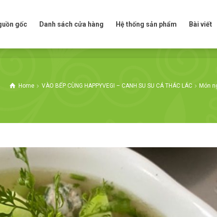
t nguồn gốc
Danh sách cửa hàng
Hệ thống sản phẩm
Bài viế
nguồn gốc
Danh sách cửa hàng
Hệ thống sản phẩm
Bài viết
Home
VÀO BẾP CÙNG HAPPYVEGI – CANH SU SU CÁ THÁC LÁC
Món ng