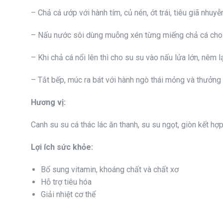
– Chả cá ướp với hành tím, củ nén, ớt trái, tiêu giã nhuy
– Nấu nước sôi dùng muỗng xén từng miếng chả cá cho
– Khi chả cá nổi lên thì cho su su vào nấu lửa lớn, nêm 
– Tắt bếp, múc ra bát với hành ngò thái mỏng và thưởng
Hương vị:
Canh su su cá thác lác ăn thanh, su su ngọt, giòn kết hợ
Lợi ích sức khỏe:
Bổ sung vitamin, khoáng chất và chất xơ
Hỗ trợ tiêu hóa
Giải nhiệt cơ thể