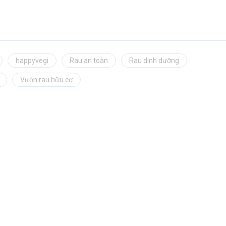
happyvegi
Rau an toàn
Rau dinh dưỡng
Vườn rau hữu cơ