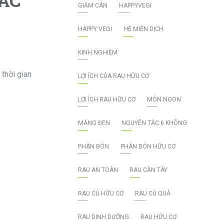
HÁC
GIẢM CÂN
HAPPYVEGI
HAPPY VEGI
HỆ MIỄN DỊCH
KINH NGHIỆM
 thời gian
LỢI ÍCH CỦA RAU HỮU CƠ
LỢI ÍCH RAU HỮU CƠ
MÓN NGON
MĂNG ĐEN
NGUYÊN TẮC 6 KHÔNG
PHÂN BÓN
PHÂN BÓN HỮU CƠ
RAU AN TOÀN
RAU CẦN TÂY
RAU CỦ HỮU CƠ
RAU CỦ QUẢ
RAU DINH DƯỠNG
RAU HỮU CƠ