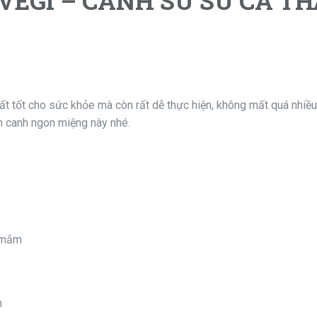
VEGI – CANH SU SU CÁ T
ất tốt cho sức khỏe mà còn rất dễ thực hiện, không mất quá nhiều
n canh ngon miệng này nhé.
c mắm
n