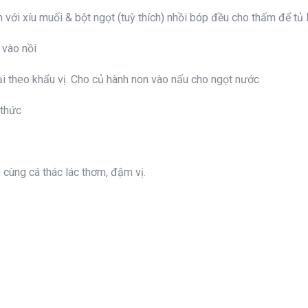
ễn với xíu muối & bột ngọt (tuỳ thích) nhồi bóp đều cho thấm để tủ 
 vào nồi
lại theo khẩu vị. Cho củ hành non vào nấu cho ngọt nước
 thức
p cùng cá thác lác thơm, đậm vị.