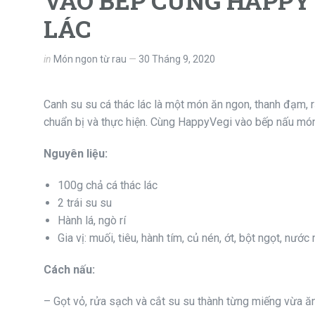
VÀO BẾP CÙNG HAPPY
LÁC
in
Món ngon từ rau
30 Tháng 9, 2020
Canh su su cá thác lác là một món ăn ngon, thanh đạm, r
chuẩn bị và thực hiện. Cùng HappyVegi vào bếp nấu mó
Nguyên liệu:
100g chả cá thác lác
2 trái su su
Hành lá, ngò rí
Gia vị: muối, tiêu, hành tím, củ nén, ớt, bột ngọt, nướ
Cách nấu:
– Gọt vỏ, rửa sạch và cắt su su thành từng miếng vừa ă