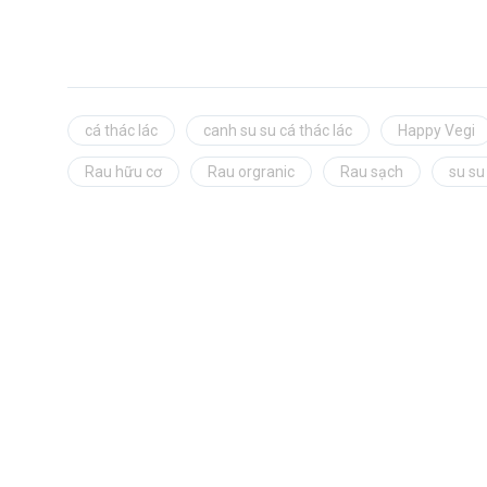
cá thác lác
canh su su cá thác lác
Happy Vegi
Rau hữu cơ
Rau orgranic
Rau sạch
su su