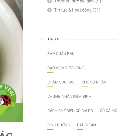
Thường thức gia đình
(9)
Tin tức & Hoạt động
(31)
TAGS
BẢO QUẢN RAU
BẢO VỆ MÔI TRƯỜNG
CHĂM SÓC RAU
CHỨNG NHẬN
CHỨNG NHẬN KIỂM ĐỊNH
CÁCH CHẾ BIẾN CỦ CẢI ĐỎ
CỦ CẢI ĐỎ
DINH DƯỠNG
EAT CLEAN