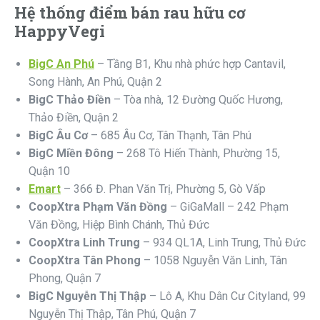
Hệ thống điểm bán rau hữu cơ
HappyVegi
BigC An Phú
– Tầng B1, Khu nhà phức hợp Cantavil,
Song Hành, An Phú, Quận 2
BigC Thảo Điền
– Tòa nhà, 12 Đường Quốc Hương,
Thảo Điền, Quận 2
BigC Âu Cơ
– 685 Âu Cơ, Tân Thạnh, Tân Phú
BigC Miền Đông
– 268 Tô Hiến Thành, Phường 15,
Quận 10
Emart
– 366 Đ. Phan Văn Trị, Phường 5, Gò Vấp
CoopXtra Phạm Văn Đồng
– GiGaMall – 242 Phạm
Văn Đồng, Hiệp Bình Chánh, Thủ Đức
CoopXtra Linh Trung
– 934 QL1A, Linh Trung, Thủ Đức
CoopXtra Tân Phong
– 1058 Nguyễn Văn Linh, Tân
Phong, Quận 7
BigC Nguyễn Thị Thập
– Lô A, Khu Dân Cư Cityland, 99
Nguyễn Thị Thập, Tân Phú, Quận 7