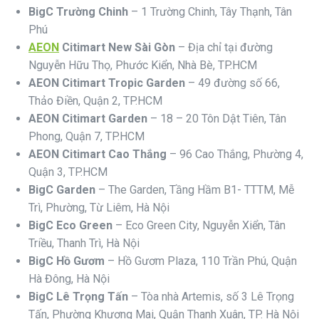
BigC Trường Chinh
– 1 Trường Chinh, Tây Thạnh, Tân
Phú
AEON
Citimart New Sài Gòn
– Địa chỉ tại đường
Nguyễn Hữu Thọ, Phước Kiển, Nhà Bè, TP.HCM
AEON Citimart Tropic Garden
– 49 đường số 66,
Thảo Điền, Quận 2, TP.HCM
AEON Citimart Garden
– 18 – 20 Tôn Dật Tiên, Tân
Phong, Quận 7, TP.HCM
AEON Citimart Cao Thắng
– 96 Cao Thắng, Phường 4,
Quận 3, TP.HCM
BigC Garden
– The Garden, Tầng Hầm B1- TTTM, Mễ
Trì, Phường, Từ Liêm, Hà Nội
BigC Eco Green
– Eco Green City, Nguyễn Xiển, Tân
Triều, Thanh Trì, Hà Nội
BigC Hồ Gươm
– Hồ Gươm Plaza, 110 Trần Phú, Quận
Hà Đông, Hà Nội
BigC Lê Trọng Tấn
– Tòa nhà Artemis, số 3 Lê Trọng
Tấn, Phường Khương Mai, Quận Thanh Xuân, TP. Hà Nội