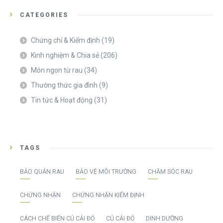
CATEGORIES
Chứng chỉ & Kiểm định
(19)
Kinh nghiệm & Chia sẻ
(206)
Món ngon từ rau
(34)
Thường thức gia đình
(9)
Tin tức & Hoạt động
(31)
TAGS
BẢO QUẢN RAU
BẢO VỆ MÔI TRƯỜNG
CHĂM SÓC RAU
CHỨNG NHẬN
CHỨNG NHẬN KIỂM ĐỊNH
CÁCH CHẾ BIẾN CỦ CẢI ĐỎ
CỦ CẢI ĐỎ
DINH DƯỠNG