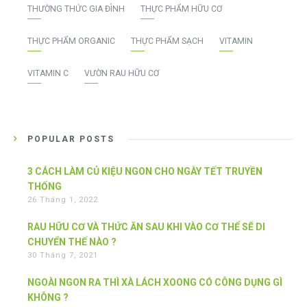
THƯỜNG THỨC GIA ĐÌNH
THỰC PHẨM HỮU CƠ
THỰC PHẨM ORGANIC
THỰC PHẨM SẠCH
VITAMIN
VITAMIN C
VƯỜN RAU HỮU CƠ
POPULAR POSTS
3 CÁCH LÀM CỦ KIỆU NGON CHO NGÀY TẾT TRUYỀN
THỐNG
26 Tháng 1, 2022
RAU HỮU CƠ VÀ THỨC ĂN SAU KHI VÀO CƠ THỂ SẼ DI
CHUYỂN THẾ NÀO ?
30 Tháng 7, 2021
NGOÀI NGON RA THÌ XÀ LÁCH XOONG CÓ CÔNG DỤNG GÌ
KHÔNG ?