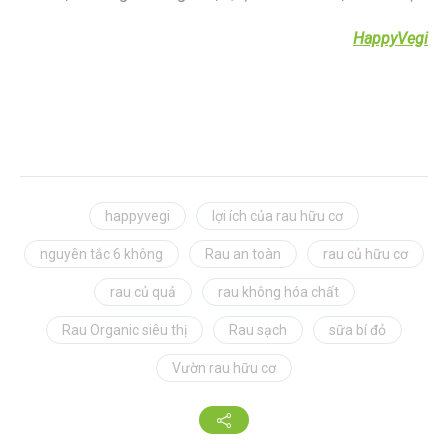
HappyVegi
happyvegi
lợi ích của rau hữu cơ
nguyên tắc 6 không
Rau an toàn
rau củ hữu cơ
rau củ quả
rau không hóa chất
Rau Organic siêu thị
Rau sạch
sữa bí đỏ
Vườn rau hữu cơ