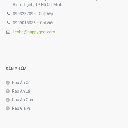
Bình Thạnh, TP Hồ Chí Minh
0903287095 - Chị Diệp
0909018036 – Chị Viên
lienhe@happygegi.com
SẢN PHẨM
Rau Ăn Củ
Rau Ăn Lá
Rau Ăn Quả
Rau Gia Vị