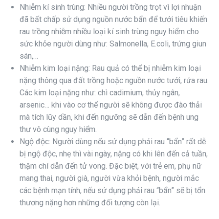
Nhiễm kí sinh trùng: Nhiều người trồng trọt vì lợi nhuận
đã bất chấp sử dụng nguồn nước bẩn để tưới tiêu khiến
rau trồng nhiễm nhiều loại kí sinh trùng nguy hiểm cho
sức khỏe người dùng như: Salmonella, E.coli, trứng giun
sán,…
Nhiễm kim loại nặng: Rau quả có thể bị nhiễm kim loại
nặng thông qua đất trồng hoặc nguồn nước tưới, rửa rau.
Các kim loại nặng như: chì cadimium, thủy ngân,
arsenic… khi vào cơ thể người sẽ không được đào thải
mà tích lũy dần, khi đến ngưỡng sẽ dẫn đến bệnh ung
thư vô cùng nguy hiểm.
Ngộ độc: Người dùng nếu sử dụng phải rau “bẩn” rất dễ
bị ngộ độc, nhẹ thì vài ngày, nặng có khi lên đến cả tuần,
thậm chí dẫn đến tử vong. Đặc biệt, với trẻ em, phụ nữ
mang thai, người già, người vừa khỏi bệnh, người mắc
các bệnh mạn tính, nếu sử dụng phải rau “bẩn” sẽ bị tổn
thương nặng hơn những đối tượng còn lại.