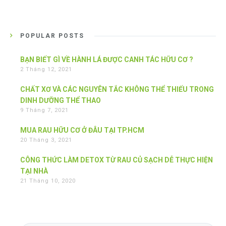
POPULAR POSTS
BẠN BIẾT GÌ VỀ HÀNH LÁ ĐƯỢC CANH TÁC HỮU CƠ ?
2 Tháng 12, 2021
CHẤT XƠ VÀ CÁC NGUYÊN TẮC KHÔNG THỂ THIẾU TRONG
DINH DƯỠNG THỂ THAO
9 Tháng 7, 2021
MUA RAU HỮU CƠ Ở ĐÂU TẠI TP.HCM
20 Tháng 3, 2021
CÔNG THỨC LÀM DETOX TỪ RAU CỦ SẠCH DỄ THỰC HIỆN
TẠI NHÀ
21 Tháng 10, 2020