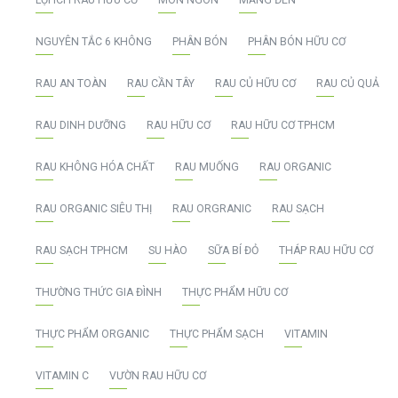
NGUYÊN TẮC 6 KHÔNG
PHÂN BÓN
PHÂN BÓN HỮU CƠ
RAU AN TOÀN
RAU CẦN TÂY
RAU CỦ HỮU CƠ
RAU CỦ QUẢ
RAU DINH DƯỠNG
RAU HỮU CƠ
RAU HỮU CƠ TPHCM
RAU KHÔNG HÓA CHẤT
RAU MUỐNG
RAU ORGANIC
RAU ORGANIC SIÊU THỊ
RAU ORGRANIC
RAU SẠCH
RAU SẠCH TPHCM
SU HÀO
SỮA BÍ ĐỎ
THÁP RAU HỮU CƠ
THƯỜNG THỨC GIA ĐÌNH
THỰC PHẨM HỮU CƠ
THỰC PHẨM ORGANIC
THỰC PHẨM SẠCH
VITAMIN
VITAMIN C
VƯỜN RAU HỮU CƠ