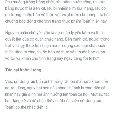
Rau muống trồng bằng nhớt, rửa bằng nước cống; rau rửa
bằng nước thải đen kịt, rau bị nhiễm kim loại nặng, rau có
dư lượng thuốc bảo vệ thực vật vượt mức cho phép… là hồi
chuông báo động cho tình trạng thực phẩm “bẩn” hiện nay.
Nguyên nhân chủ yếu vẫn là sự quản lý yếu kém và thiếu
quyết liệt của cơ quan chức năng. Bên cạnh đó, người trồng
trọt vì chạy theo lợi nhuận mà sử dụng các loại chất kích
thích tăng trưởng, thuốc bảo vệ thực vật, thuốc bảo quản…
vô tội vạ khiến cho tình trạng này ngày càng tồi tệ hơn.
Tác hại khôn lường
Việc sử dụng rau bẩn ảnh hưởng rất lớn đến sức khỏe của
người dùng, nguy hại hơn nó không chỉ ảnh hưởng đến cá
nhân hay gia đình mà ảnh hưởng lên toàn xã hội. Một số tác
hại đáng kể và dễ nhận thấy nhất của việc sử dụng rau
“bẩn” có thể nhắc đến là: