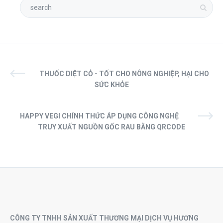
THUỐC DIỆT CỎ - TỐT CHO NÔNG NGHIỆP, HẠI CHO
SỨC KHỎE
HAPPY VEGI CHÍNH THỨC ÁP DỤNG CÔNG NGHỆ
TRUY XUẤT NGUỒN GỐC RAU BẰNG QRCODE
CÔNG TY TNHH SẢN XUẤT THƯƠNG MẠI DỊCH VỤ HƯƠNG