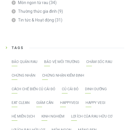
Món ngon từ rau
(34)
Thường thức gia đình
(9)
Tin tức & Hoạt động
(31)
TAGS
BẢO QUẢN RAU
BẢO VỆ MÔI TRƯỜNG
CHĂM SÓC RAU
CHỨNG NHẬN
CHỨNG NHẬN KIỂM ĐỊNH
CÁCH CHẾ BIẾN CỦ CẢI ĐỎ
CỦ CẢI ĐỎ
DINH DƯỠNG
EAT CLEAN
GIẢM CÂN
HAPPYVEGI
HAPPY VEGI
HỆ MIỄN DỊCH
KINH NGHIỆM
LỢI ÍCH CỦA RAU HỮU CƠ
LỢI ÍCH RAU HỮU CƠ
MÓN NGON
MĂNG ĐEN