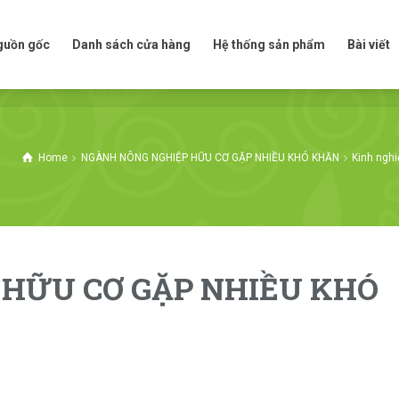
t nguồn gốc
Danh sách cửa hàng
Hệ thống sản phẩm
Bài viế
nguồn gốc
Danh sách cửa hàng
Hệ thống sản phẩm
Bài viết
Home
NGÀNH NÔNG NGHIỆP HỮU CƠ GẶP NHIỀU KHÓ KHĂN
Kinh nghi
HỮU CƠ GẶP NHIỀU KHÓ