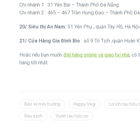
Chi nhánh 1 : 31 Yên Bái – Thành Phố Đà Nẵng
Chi nhánh 2 : 465 – 467 Trần Hưng Đạo – Thành Phố Đ
20/ Siêu thị An Nam:
51 Yên Phụ , quận Tây Hồ, Hà Nội
21/
Cửa Hàng Gia Đình Bio
: số 9 Tô Tịch ,quận Hoàn K
Hoặc nếu bạn muốn
đặt hàng online và giao tại nhà
, có
hàng tốt nhất.
Bảo vệ môi trường
Happy Vegi
Lợi ích rau hữu 
Rau sạch
Vườn rau hữu cơ