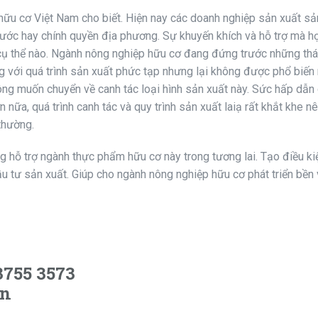
hữu cơ Việt Nam cho biết. Hiện nay các doanh nghiệp sản xuất s
nước hay chính quyền địa phương. Sự khuyến khích và hỗ trợ mà h
 cụ thể nào. Ngành nông nghiệp hữu cơ đang đứng trước những th
g với quá trình sản xuất phức tạp nhưng lại không được phổ biến 
ông muốn chuyển về canh tác loại hình sản xuất này. Sức hấp dẫn
 nữa, quá trình canh tác và quy trình sản xuất laiạ rất khắt khe nê
thường.
g hỗ trợ ngành thực phẩm hữu cơ này trong tương lai. Tạo điều ki
đầu tư sản xuất. Giúp cho ngành nông nghiệp hữu cơ phát triển bền
 3755 3573
vn