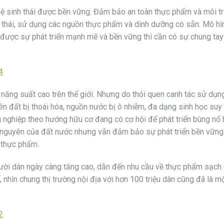
hệ sinh thái được bền vững. Đảm bảo an toàn thực phẩm và môi t
h thái, sử dụng các nguồn thực phẩm và dinh dưỡng có sẵn. Mô hì
ó được sự phát triển mạnh mẽ và bền vững thì cần có sự chung ta
i năng suất cao trên thế giới. Nhưng do thói quen canh tác sử dụn
nên đất bị thoái hóa, nguồn nước bị ô nhiễm, đa dạng sinh học su
 nghiệp theo hướng hữu cơ đang có cơ hội để phát triển bùng nổ
ài nguyên của đất nước nhưng vẫn đảm bảo sự phát triển bền vững
g thực phẩm.
người dân ngày càng tăng cao, dẫn đến nhu cầu về thực phẩm sạch
 nhìn chung thị trường nội địa với hơn 100 triệu dân cũng đã là mộ