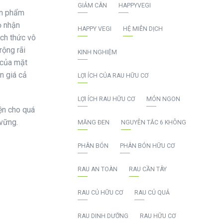
GIẢM CÂN
HAPPYVEGI
ản phẩm
ọ nhận
HAPPY VEGI
HỆ MIỄN DỊCH
ách thức vô
rộng rãi
KINH NGHIỆM
 của mặt
n giá cả
LỢI ÍCH CỦA RAU HỮU CƠ
LỢI ÍCH RAU HỮU CƠ
MÓN NGON
ện cho quá
 vững.
MĂNG ĐEN
NGUYÊN TẮC 6 KHÔNG
PHÂN BÓN
PHÂN BÓN HỮU CƠ
RAU AN TOÀN
RAU CẦN TÂY
RAU CỦ HỮU CƠ
RAU CỦ QUẢ
RAU DINH DƯỠNG
RAU HỮU CƠ