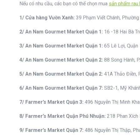
Nếu có nhu cầu, các bạn có thể chọn mua
sản phẩm rau 
1
/ Cửa hàng Vườn Xanh:
39 Phạm Viết Chánh, Phường 
2
/ An Nam Gourmet
Market
Quận 1
:
16 -18 Hai Bà T
3
/ An Nam Gourmet
Market
Quận
1:
65 Lê Lợi, Quận 
4
/ An Nam Gourmet
Market
Quận 2
:
88 Song Hành, P
5
/ An Nam Gourmet
Market
Quận 2
:
41A Thảo Điền, P
6
/ An Nam Gourmet
Market
Quận 7
:
SB2-1, Mỹ Khán
7
/ Fa
r
mer
’s Market Quận 3
:
496 Nguyễn Thị Minh Khai
8
/ Fa
r
mer
’s Market Quận Phú Nhuận
:
218 Phan Xích
9
/ Fa
r
mer
’s Market Quận 7
:
486 Nguyễn Thị Thập, Ph