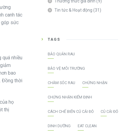
Thường thức gia đình
(9)
rường
Tin tức & Hoạt động
(31)
nh canh tác
y góp sức
TAGS
BẢO QUẢN RAU
g quá nhiều
y giảm
BẢO VỆ MÔI TRƯỜNG
 hơn bao
. Đồng thời
CHĂM SÓC RAU
CHỨNG NHẬN
CHỨNG NHẬN KIỂM ĐỊNH
 của họ
t thị
CÁCH CHẾ BIẾN CỦ CẢI ĐỎ
CỦ CẢI ĐỎ
DINH DƯỠNG
EAT CLEAN