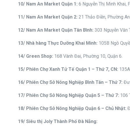
10
/ Nam An Market
Quận 1
:
6 Nguyễn Thị Minh Khai, 
11
/ Nam An Market
Quận 2
:
21 Thảo Điền, Phường An
12
/ Nam An Market
Quận Tân Bình
:
303 Nguyễn Văn T
13
/ Nhà
hàng Thực Dưỡng Khai Minh
:
105B Ngô Quyền
14
/ Green Shop:
168 Vành Đai, Phường 10, Quận 6.
1
5
/ Phiên
Chợ Xanh Tử Tế Quận 1 – Thứ 7, CN
:
135A 
1
6
/ Phiên
Chợ Sở Nông Nghiệp Bình Tân – Thứ 7
:
Đườ
1
7
/ Phiên
Chợ Sở Nông Nghiệp Quận 5 – Thứ 7
:
106 
1
8
/ Phiên
Chợ Sở Nông Nghiệp Quận 6 – Chủ Nhật
:
Đ
19/ Siêu thị Joly Thành Phố Đà Nẵng: