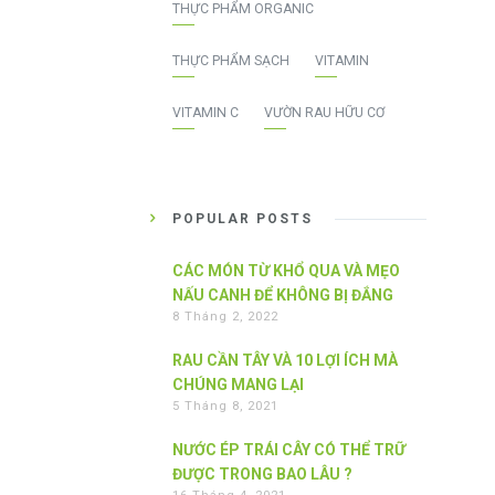
THỰC PHẨM ORGANIC
THỰC PHẨM SẠCH
VITAMIN
VITAMIN C
VƯỜN RAU HỮU CƠ
POPULAR POSTS
CÁC MÓN TỪ KHỔ QUA VÀ MẸO
NẤU CANH ĐỂ KHÔNG BỊ ĐẮNG
8 Tháng 2, 2022
RAU CẦN TÂY VÀ 10 LỢI ÍCH MÀ
CHÚNG MANG LẠI
5 Tháng 8, 2021
NƯỚC ÉP TRÁI CÂY CÓ THỂ TRỮ
ĐƯỢC TRONG BAO LÂU ?