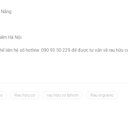
à Nẵng
.
iếm Hà Nội.
 thể liên hệ số hotline: 090 93 50 229 để được tư vấn về rau hữu 
cơ
Rau hữu cơ
rau hữu cơ tphcm
Rau orgranic