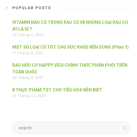
POPULAR POSTS
VITAMIN NÀO CÓ TRONG RAU CỦ VÀ NHỮNG LOẠI RAU CỦ
ẤY LÀ GÌ ?
19 Tháng 2, 2022
MỘT SỐ LOẠI CỦ TỐT CHO SỨC KHỎE NÊN DÙNG (Phần 1)
17 Tháng 8, 2021
RAU HỮU CƠ HAPPY VEGI CHÍNH THỨC PHÂN PHỐI TRÊN
TOÀN QUỐC
30 Tháng 4, 2021
8 THỰC PHẨM TỐT CHO TIÊU HÓA NÊN BIẾT
21 Tháng 12, 2020