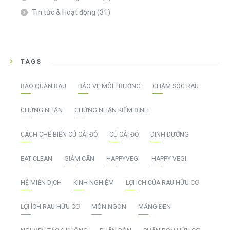
Tin tức & Hoạt động
(31)
TAGS
BẢO QUẢN RAU
BẢO VỆ MÔI TRƯỜNG
CHĂM SÓC RAU
CHỨNG NHẬN
CHỨNG NHẬN KIỂM ĐỊNH
CÁCH CHẾ BIẾN CỦ CẢI ĐỎ
CỦ CẢI ĐỎ
DINH DƯỠNG
EAT CLEAN
GIẢM CÂN
HAPPYVEGI
HAPPY VEGI
HỆ MIỄN DỊCH
KINH NGHIỆM
LỢI ÍCH CỦA RAU HỮU CƠ
LỢI ÍCH RAU HỮU CƠ
MÓN NGON
MĂNG ĐEN