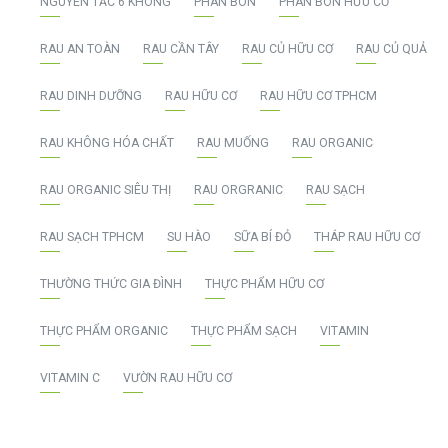
NGUYÊN TẮC 6 KHÔNG
PHÂN BÓN
PHÂN BÓN HỮU CƠ
RAU AN TOÀN
RAU CẦN TÂY
RAU CỦ HỮU CƠ
RAU CỦ QUẢ
RAU DINH DƯỠNG
RAU HỮU CƠ
RAU HỮU CƠ TPHCM
RAU KHÔNG HÓA CHẤT
RAU MUỐNG
RAU ORGANIC
RAU ORGANIC SIÊU THỊ
RAU ORGRANIC
RAU SẠCH
RAU SẠCH TPHCM
SU HÀO
SỮA BÍ ĐỎ
THÁP RAU HỮU CƠ
THƯỜNG THỨC GIA ĐÌNH
THỰC PHẨM HỮU CƠ
THỰC PHẨM ORGANIC
THỰC PHẨM SẠCH
VITAMIN
VITAMIN C
VƯỜN RAU HỮU CƠ