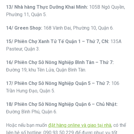
13
/ Nhà
hàng Thực Dưỡng Khai Minh
:
105B Ngô Quyền,
Phường 11, Quận 5.
14
/ Green Shop:
168 Vành Đai, Phường 10, Quận 6.
1
5
/ Phiên
Chợ Xanh Tử Tế Quận 1 – Thứ 7, CN
:
135A
Pasteur, Quận 3.
1
6
/ Phiên
Chợ Sở Nông Nghiệp Bình Tân – Thứ 7
:
Đường 19, khu Tên Lửa, Quận Bình Tân.
1
7
/ Phiên
Chợ Sở Nông Nghiệp Quận 5 – Thứ 7
:
106
Trần Hưng Đạo, Quận 5.
1
8
/ Phiên
Chợ Sở Nông Nghiệp Quận 6 – Chủ Nhật
:
Đường Bình Phú, Quận 6.
Hoặc nếu bạn muốn
đặt hàng online và giao tại nhà
, có thể
liên hệ số hotline: 090 93 50 229 để được phục vụ tốt