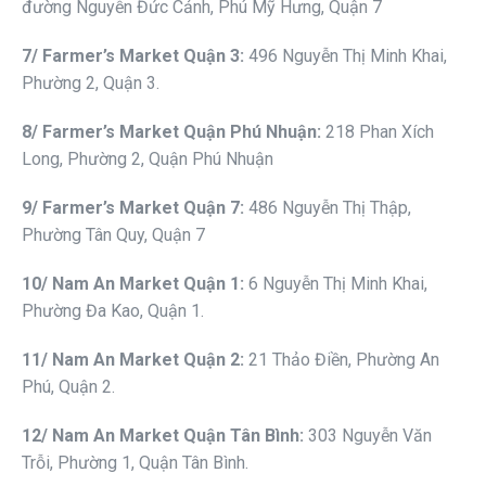
đường Nguyễn Đức Cảnh, Phú Mỹ Hưng, Quận 7
7
/ Fa
r
mer
’s Market Quận 3
:
496 Nguyễn Thị Minh Khai,
Phường 2, Quận 3.
8
/ Fa
r
mer
’s Market Quận Phú Nhuận
:
218 Phan Xích
Long, Phường 2, Quận Phú Nhuận
9
/ Fa
r
mer
’s Market Quận 7
:
486 Nguyễn Thị Thập,
Phường Tân Quy, Quận 7
10
/ Nam An Market
Quận 1
:
6 Nguyễn Thị Minh Khai,
Phường Đa Kao, Quận 1.
11
/ Nam An Market
Quận 2
:
21 Thảo Điền, Phường An
Phú, Quận 2.
12
/ Nam An Market
Quận Tân Bình
:
303 Nguyễn Văn
Trỗi, Phường 1, Quận Tân Bình.