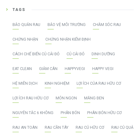
TAGS
BẢO QUẢN RAU
BẢO VỆ MÔI TRƯỜNG
CHĂM SÓC RAU
CHỨNG NHẬN
CHỨNG NHẬN KIỂM ĐỊNH
CÁCH CHẾ BIẾN CỦ CẢI ĐỎ
CỦ CẢI ĐỎ
DINH DƯỠNG
EAT CLEAN
GIẢM CÂN
HAPPYVEGI
HAPPY VEGI
HỆ MIỄN DỊCH
KINH NGHIỆM
LỢI ÍCH CỦA RAU HỮU CƠ
LỢI ÍCH RAU HỮU CƠ
MÓN NGON
MĂNG ĐEN
NGUYÊN TẮC 6 KHÔNG
PHÂN BÓN
PHÂN BÓN HỮU CƠ
RAU AN TOÀN
RAU CẦN TÂY
RAU CỦ HỮU CƠ
RAU CỦ QUẢ