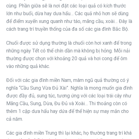
cùng. Phần giữa sẽ là nơi đặt các loại quả có kích thước
lớn như buổi, dừa hay dưa hấu… Các quả nhỏ hơn sẽ dùng
để điểm xuyến xung quanh như táo, mãng cầu, xoài… Đây là
cách trang trí truyền thống của đa số các gia đình Bắc Bộ.
Chuối được sử dụng thường là chuối còn hơi xanh để trong
những ngày Tết có thể chín dần mà không bị hỏng. Mỗi nải
thường được chọn với khoảng 20 quả và hơi cong để ôm
vào những quả khác.
Đối với các gia đình miền Nam, mâm ngũ quả thường có ý
nghĩa “Cầu Sung Vừa Đủ Xài”. Nghĩa là mong muốn gia đình
được đầy đủ, sung túc, tương ứng với các loại trái cây như
Mãng Cầu, Sung, Dừa, Đu Đủ và Xoài… Thi thoảng còn có
thêm 1 cặp dưa hấu hay dứa để thể hiện sự may mắn cho
cả năm.
Các gia đình miền Trung thì lại khác, họ thường trang trí khá