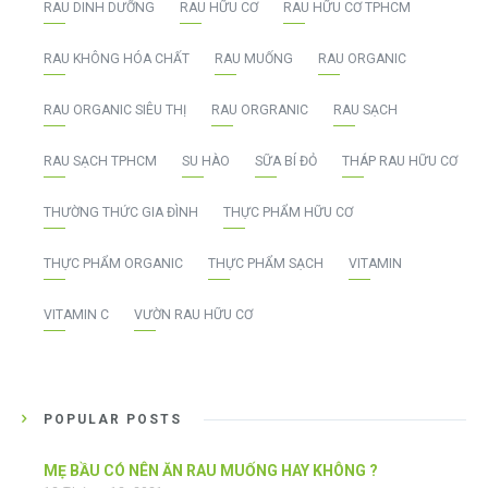
RAU DINH DƯỠNG
RAU HỮU CƠ
RAU HỮU CƠ TPHCM
RAU KHÔNG HÓA CHẤT
RAU MUỐNG
RAU ORGANIC
RAU ORGANIC SIÊU THỊ
RAU ORGRANIC
RAU SẠCH
RAU SẠCH TPHCM
SU HÀO
SỮA BÍ ĐỎ
THÁP RAU HỮU CƠ
THƯỜNG THỨC GIA ĐÌNH
THỰC PHẨM HỮU CƠ
THỰC PHẨM ORGANIC
THỰC PHẨM SẠCH
VITAMIN
VITAMIN C
VƯỜN RAU HỮU CƠ
POPULAR POSTS
MẸ BẦU CÓ NÊN ĂN RAU MUỐNG HAY KHÔNG ?