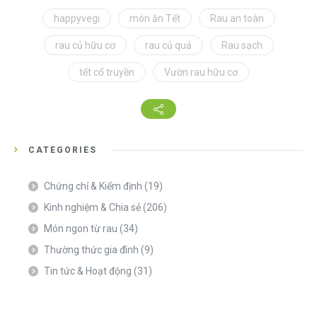
happyvegi
món ăn Tết
Rau an toàn
rau củ hữu cơ
rau củ quả
Rau sạch
tết cổ truyền
Vườn rau hữu cơ
CATEGORIES
Chứng chỉ & Kiểm định
(19)
Kinh nghiệm & Chia sẻ
(206)
Món ngon từ rau
(34)
Thường thức gia đình
(9)
Tin tức & Hoạt động
(31)