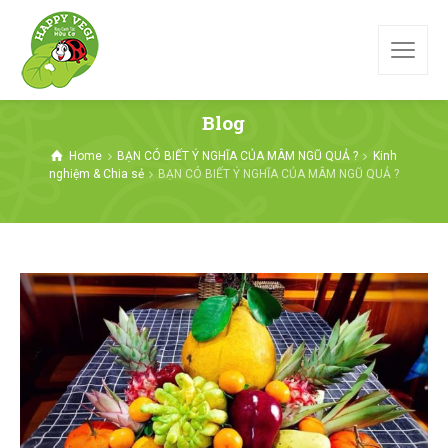
Blog
Home
BẠN CÓ BIẾT Ý NGHĨA CỦA MÂM NGŨ QUẢ ?
Kinh
nghiệm & Chia sẻ
BẠN CÓ BIẾT Ý NGHĨA CỦA MÂM NGŨ QUẢ ?