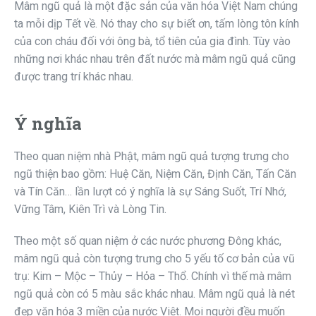
Mâm ngũ quả là một đặc sản của văn hóa Việt Nam chúng
ta mỗi dịp Tết về. Nó thay cho sự biết ơn, tấm lòng tôn kính
của con cháu đối với ông bà, tổ tiên của gia đình. Tùy vào
những nơi khác nhau trên đất nước mà mâm ngũ quả cũng
được trang trí khác nhau.
Ý nghĩa
Theo quan niệm nhà Phật, mâm ngũ quả tượng trưng cho
ngũ thiện bao gồm: Huệ Căn, Niệm Căn, Định Căn, Tấn Căn
và Tín Căn… lần lượt có ý nghĩa là sự Sáng Suốt, Trí Nhớ,
Vững Tâm, Kiên Trì và Lòng Tin.
Theo một số quan niệm ở các nước phương Đông khác,
mâm ngũ quả còn tượng trưng cho 5 yếu tố cơ bản của vũ
trụ: Kim – Mộc – Thủy – Hỏa – Thổ. Chính vì thế mà mâm
ngũ quả còn có 5 màu sắc khác nhau. Mâm ngũ quả là nét
đẹp văn hóa 3 miền của nước Việt. Mọi người đều muốn