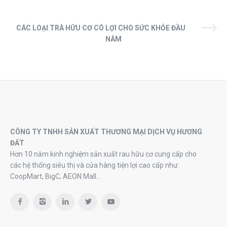
CÁC LOẠI TRÀ HỮU CƠ CÓ LỢI CHO SỨC KHỎE ĐẦU
NĂM
CÔNG TY TNHH SẢN XUẤT THƯƠNG MẠI DỊCH VỤ HƯƠNG
ĐẤT
Hơn 10 năm kinh nghiệm sản xuất rau hữu cơ cung cấp cho
các hệ thống siêu thị và cửa hàng tiện lợi cao cấp như:
CoopMart, BigC, AEON Mall…