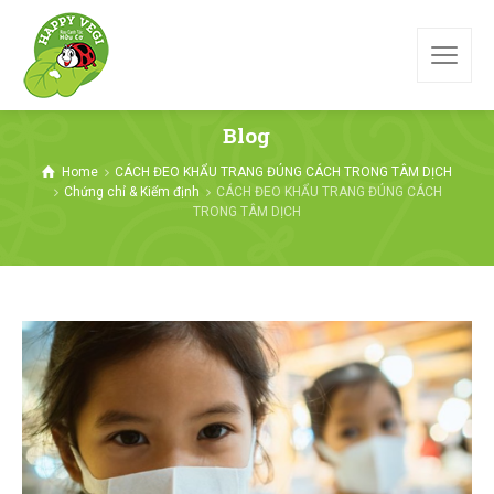
Blog
Home
CÁCH ĐEO KHẨU TRANG ĐÚNG CÁCH TRONG TÂM DỊCH
Chứng chỉ & Kiểm định
CÁCH ĐEO KHẨU TRANG ĐÚNG CÁCH
TRONG TÂM DỊCH