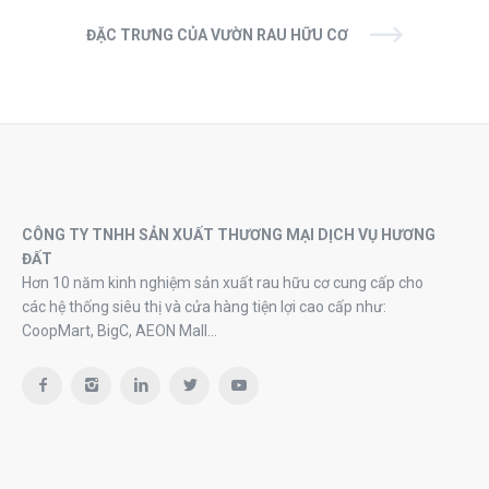
ĐẶC TRƯNG CỦA VƯỜN RAU HỮU CƠ
CÔNG TY TNHH SẢN XUẤT THƯƠNG MẠI DỊCH VỤ HƯƠNG
ĐẤT
Hơn 10 năm kinh nghiệm sản xuất rau hữu cơ cung cấp cho
các hệ thống siêu thị và cửa hàng tiện lợi cao cấp như:
CoopMart, BigC, AEON Mall…