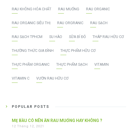
RAU KHÔNG HÓA CHẤT
RAU MUỐNG
RAU ORGANIC
RAU ORGANIC SIÊU THỊ
RAU ORGRANIC
RAU SẠCH
RAU SẠCH TPHCM
SU HÀO
SỮA BÍ ĐỎ
THÁP RAU HỮU CƠ
THƯỜNG THỨC GIA ĐÌNH
THỰC PHẨM HỮU CƠ
THỰC PHẨM ORGANIC
THỰC PHẨM SẠCH
VITAMIN
VITAMIN C
VƯỜN RAU HỮU CƠ
POPULAR POSTS
MẸ BẦU CÓ NÊN ĂN RAU MUỐNG HAY KHÔNG ?
12 Tháng 12, 2021