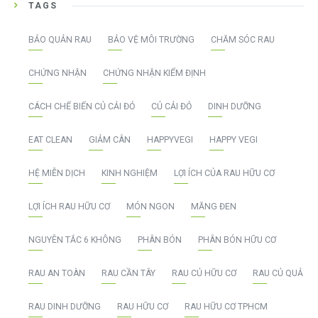
TAGS
BẢO QUẢN RAU
BẢO VỆ MÔI TRƯỜNG
CHĂM SÓC RAU
CHỨNG NHẬN
CHỨNG NHẬN KIỂM ĐỊNH
CÁCH CHẾ BIẾN CỦ CẢI ĐỎ
CỦ CẢI ĐỎ
DINH DƯỠNG
EAT CLEAN
GIẢM CÂN
HAPPYVEGI
HAPPY VEGI
HỆ MIỄN DỊCH
KINH NGHIỆM
LỢI ÍCH CỦA RAU HỮU CƠ
LỢI ÍCH RAU HỮU CƠ
MÓN NGON
MĂNG ĐEN
NGUYÊN TẮC 6 KHÔNG
PHÂN BÓN
PHÂN BÓN HỮU CƠ
RAU AN TOÀN
RAU CẦN TÂY
RAU CỦ HỮU CƠ
RAU CỦ QUẢ
RAU DINH DƯỠNG
RAU HỮU CƠ
RAU HỮU CƠ TPHCM