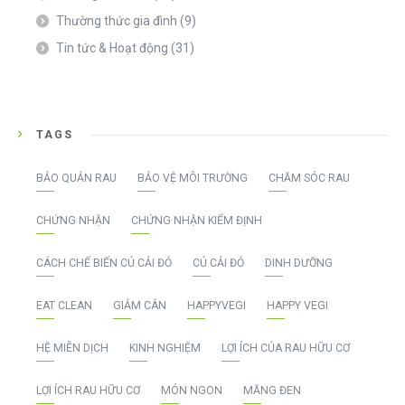
Thường thức gia đình
(9)
Tin tức & Hoạt động
(31)
TAGS
BẢO QUẢN RAU
BẢO VỆ MÔI TRƯỜNG
CHĂM SÓC RAU
CHỨNG NHẬN
CHỨNG NHẬN KIỂM ĐỊNH
CÁCH CHẾ BIẾN CỦ CẢI ĐỎ
CỦ CẢI ĐỎ
DINH DƯỠNG
EAT CLEAN
GIẢM CÂN
HAPPYVEGI
HAPPY VEGI
HỆ MIỄN DỊCH
KINH NGHIỆM
LỢI ÍCH CỦA RAU HỮU CƠ
LỢI ÍCH RAU HỮU CƠ
MÓN NGON
MĂNG ĐEN