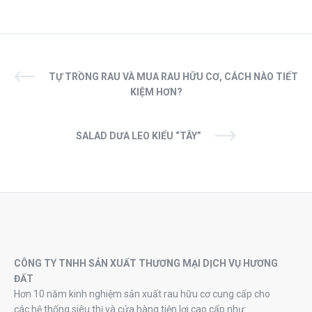
TỰ TRỒNG RAU VÀ MUA RAU HỮU CƠ, CÁCH NÀO TIẾT
KIỆM HƠN?
SALAD DƯA LEO KIỂU “TÂY”
CÔNG TY TNHH SẢN XUẤT THƯƠNG MẠI DỊCH VỤ HƯƠNG
ĐẤT
Hơn 10 năm kinh nghiệm sản xuất rau hữu cơ cung cấp cho
các hệ thống siêu thị và cửa hàng tiện lợi cao cấp như: