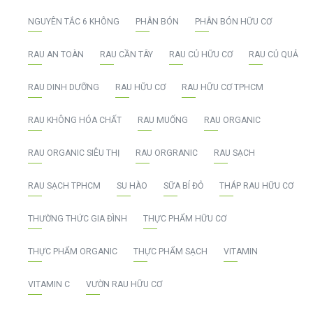
NGUYÊN TẮC 6 KHÔNG
PHÂN BÓN
PHÂN BÓN HỮU CƠ
RAU AN TOÀN
RAU CẦN TÂY
RAU CỦ HỮU CƠ
RAU CỦ QUẢ
RAU DINH DƯỠNG
RAU HỮU CƠ
RAU HỮU CƠ TPHCM
RAU KHÔNG HÓA CHẤT
RAU MUỐNG
RAU ORGANIC
RAU ORGANIC SIÊU THỊ
RAU ORGRANIC
RAU SẠCH
RAU SẠCH TPHCM
SU HÀO
SỮA BÍ ĐỎ
THÁP RAU HỮU CƠ
THƯỜNG THỨC GIA ĐÌNH
THỰC PHẨM HỮU CƠ
THỰC PHẨM ORGANIC
THỰC PHẨM SẠCH
VITAMIN
VITAMIN C
VƯỜN RAU HỮU CƠ