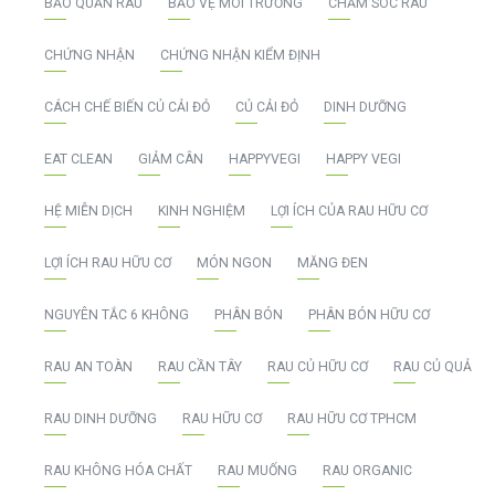
BẢO QUẢN RAU
BẢO VỆ MÔI TRƯỜNG
CHĂM SÓC RAU
CHỨNG NHẬN
CHỨNG NHẬN KIỂM ĐỊNH
CÁCH CHẾ BIẾN CỦ CẢI ĐỎ
CỦ CẢI ĐỎ
DINH DƯỠNG
EAT CLEAN
GIẢM CÂN
HAPPYVEGI
HAPPY VEGI
HỆ MIỄN DỊCH
KINH NGHIỆM
LỢI ÍCH CỦA RAU HỮU CƠ
LỢI ÍCH RAU HỮU CƠ
MÓN NGON
MĂNG ĐEN
NGUYÊN TẮC 6 KHÔNG
PHÂN BÓN
PHÂN BÓN HỮU CƠ
RAU AN TOÀN
RAU CẦN TÂY
RAU CỦ HỮU CƠ
RAU CỦ QUẢ
RAU DINH DƯỠNG
RAU HỮU CƠ
RAU HỮU CƠ TPHCM
RAU KHÔNG HÓA CHẤT
RAU MUỐNG
RAU ORGANIC