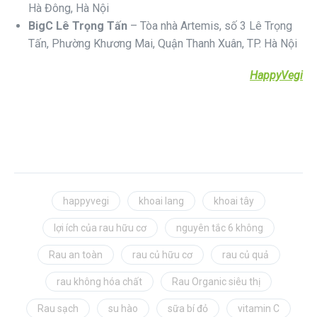
Hà Đông, Hà Nội
BigC Lê Trọng Tấn
– Tòa nhà Artemis, số 3 Lê Trọng
Tấn, Phường Khương Mai, Quận Thanh Xuân, TP. Hà Nội
HappyVegi
happyvegi
khoai lang
khoai tây
lợi ích của rau hữu cơ
nguyên tắc 6 không
Rau an toàn
rau củ hữu cơ
rau củ quả
rau không hóa chất
Rau Organic siêu thị
Rau sạch
su hào
sữa bí đỏ
vitamin C