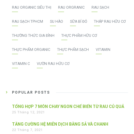
RAU ORGANIC SIÊU THỊ
RAU ORGRANIC
RAU SẠCH
RAU SẠCH TPHCM
SU HÀO
SỮA BÍ ĐỎ
THÁP RAU HỮU CƠ
THƯỜNG THỨC GIA ĐÌNH
THỰC PHẨM HỮU CƠ
THỰC PHẨM ORGANIC
THỰC PHẨM SẠCH
VITAMIN
VITAMIN C
VƯỜN RAU HỮU CƠ
POPULAR POSTS
TỔNG HỢP 7 MÓN CHAY NGON CHẾ BIẾN TỪ RAU CỦ QUẢ
25 Tháng 12, 2021
TĂNG CƯỜNG HỆ MIỄN DỊCH BẰNG SẢ VÀ CHANH
22 Tháng 7, 2021