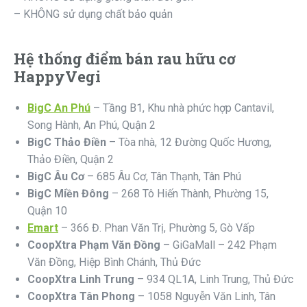
– KHÔNG sử dụng chất bảo quản
Hệ thống điểm bán rau hữu cơ
HappyVegi
BigC An Phú
– Tầng B1, Khu nhà phức hợp Cantavil,
Song Hành, An Phú, Quận 2
BigC Thảo Điền
– Tòa nhà, 12 Đường Quốc Hương,
Thảo Điền, Quận 2
BigC Âu Cơ
– 685 Âu Cơ, Tân Thạnh, Tân Phú
BigC Miền Đông
– 268 Tô Hiến Thành, Phường 15,
Quận 10
Emart
– 366 Đ. Phan Văn Trị, Phường 5, Gò Vấp
CoopXtra Phạm Văn Đồng
– GiGaMall – 242 Phạm
Văn Đồng, Hiệp Bình Chánh, Thủ Đức
CoopXtra Linh Trung
– 934 QL1A, Linh Trung, Thủ Đức
CoopXtra Tân Phong
– 1058 Nguyễn Văn Linh, Tân