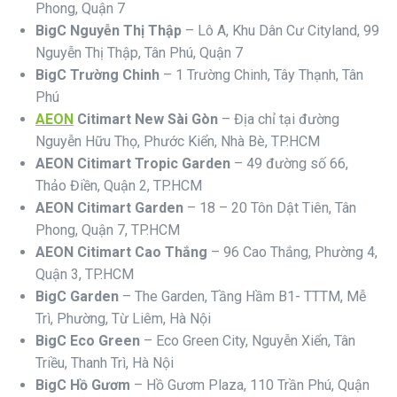
Phong, Quận 7
BigC Nguyễn Thị Thập
– Lô A, Khu Dân Cư Cityland, 99
Nguyễn Thị Thập, Tân Phú, Quận 7
BigC Trường Chinh
– 1 Trường Chinh, Tây Thạnh, Tân
Phú
AEON
Citimart New Sài Gòn
– Địa chỉ tại đường
Nguyễn Hữu Thọ, Phước Kiển, Nhà Bè, TP.HCM
AEON Citimart Tropic Garden
– 49 đường số 66,
Thảo Điền, Quận 2, TP.HCM
AEON Citimart Garden
– 18 – 20 Tôn Dật Tiên, Tân
Phong, Quận 7, TP.HCM
AEON Citimart Cao Thắng
– 96 Cao Thắng, Phường 4,
Quận 3, TP.HCM
BigC Garden
– The Garden, Tầng Hầm B1- TTTM, Mễ
Trì, Phường, Từ Liêm, Hà Nội
BigC Eco Green
– Eco Green City, Nguyễn Xiển, Tân
Triều, Thanh Trì, Hà Nội
BigC Hồ Gươm
– Hồ Gươm Plaza, 110 Trần Phú, Quận