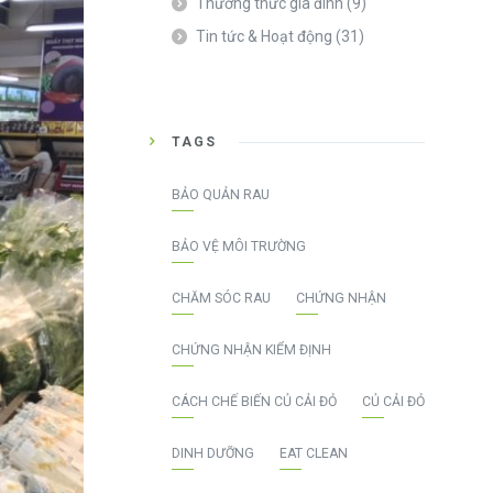
Thường thức gia đình
(9)
Tin tức & Hoạt động
(31)
TAGS
BẢO QUẢN RAU
BẢO VỆ MÔI TRƯỜNG
CHĂM SÓC RAU
CHỨNG NHẬN
CHỨNG NHẬN KIỂM ĐỊNH
CÁCH CHẾ BIẾN CỦ CẢI ĐỎ
CỦ CẢI ĐỎ
DINH DƯỠNG
EAT CLEAN