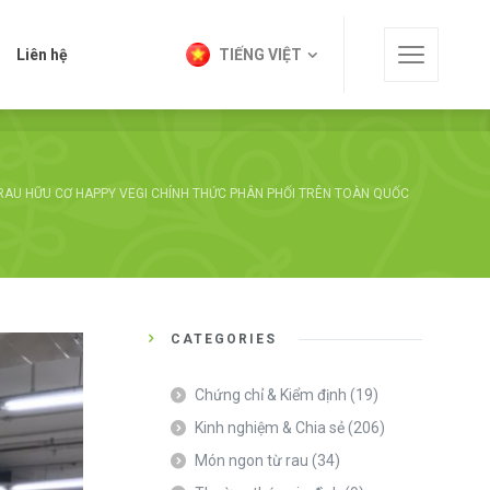
t
Liên hệ
TIẾNG VIỆT
Liên hệ
TIẾNG VIỆT
RAU HỮU CƠ HAPPY VEGI CHÍNH THỨC PHÂN PHỐI TRÊN TOÀN QUỐC
CATEGORIES
Chứng chỉ & Kiểm định
(19)
Kinh nghiệm & Chia sẻ
(206)
Món ngon từ rau
(34)