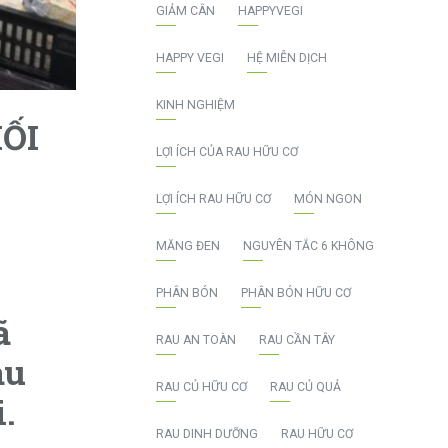
GIẢM CÂN
HAPPYVEGI
HAPPY VEGI
HỆ MIỄN DỊCH
KINH NGHIỆM
ỐI
LỢI ÍCH CỦA RAU HỮU CƠ
LỢI ÍCH RAU HỮU CƠ
MÓN NGON
MĂNG ĐEN
NGUYÊN TẮC 6 KHÔNG
PHÂN BÓN
PHÂN BÓN HỮU CƠ
ã
RAU AN TOÀN
RAU CẦN TÂY
au
RAU CỦ HỮU CƠ
RAU CỦ QUẢ
i.
RAU DINH DƯỠNG
RAU HỮU CƠ