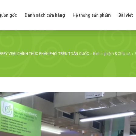
t nguồn gốc
Danh sách cửa hàng
Hệ thống sản phẩm
Bài viế
nguồn gốc
Danh sách cửa hàng
Hệ thống sản phẩm
Bài viết
APPY VEGI CHÍNH THỨC PHÂN PHỐI TRÊN TOÀN QUỐC
Kinh nghiệm & Chia sẻ