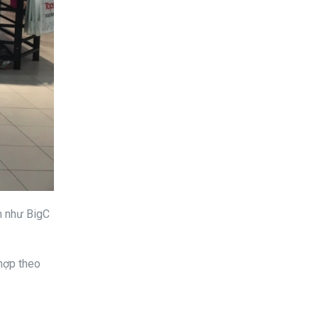
n như BigC
 hợp theo