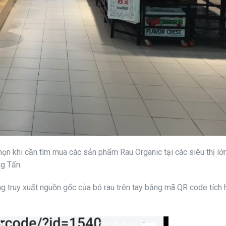
họn khi cần tìm mua các sản phẩm Rau Organic tại các siêu thị lớ
g Tấn.
ng truy xuất nguồn gốc của bó rau trên tay bằng mã QR code tích