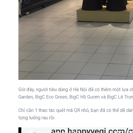
Giờ đây, người tiêu dùng ở Hà Nội đã có thêm một lựa c
Garden, BigC Eco Green, BigC Hồ Gươm và BigC Lê Trọn
Chỉ cần 1 thao tác quét mã QR nhỏ, bạn đã có thể dễ dà
từng luống rau rồi.