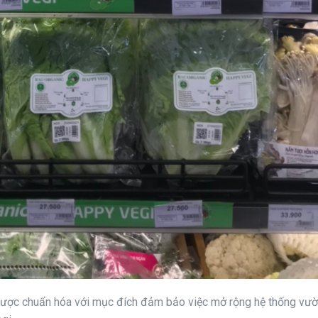
 được chuẩn hóa với mục đích đảm bảo việc mở rộng hệ thống vườ