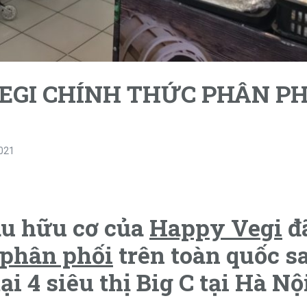
EGI CHÍNH THỨC PHÂN PH
2021
au hữu cơ của
Happy Vegi
đ
 phân phối
trên toàn quốc s
i 4 siêu thị Big C tại Hà Nộ