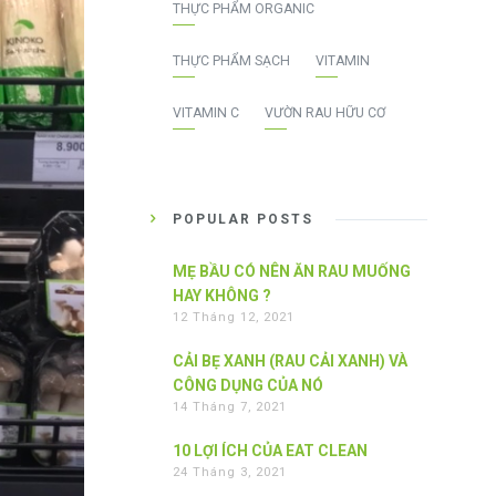
THỰC PHẨM ORGANIC
THỰC PHẨM SẠCH
VITAMIN
VITAMIN C
VƯỜN RAU HỮU CƠ
POPULAR POSTS
MẸ BẦU CÓ NÊN ĂN RAU MUỐNG
HAY KHÔNG ?
12 Tháng 12, 2021
CẢI BẸ XANH (RAU CẢI XANH) VÀ
CÔNG DỤNG CỦA NÓ
14 Tháng 7, 2021
10 LỢI ÍCH CỦA EAT CLEAN
24 Tháng 3, 2021