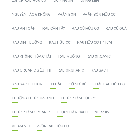
LỢI ÍCH RAU HỮU CƠ
MÓN NGON
MĂNG ĐEN
NGUYÊN TẮC 6 KHÔNG
PHÂN BÓN
PHÂN BÓN HỮU CƠ
RAU AN TOÀN
RAU CẦN TÂY
RAU CỦ HỮU CƠ
RAU CỦ QUẢ
RAU DINH DƯỠNG
RAU HỮU CƠ
RAU HỮU CƠ TPHCM
RAU KHÔNG HÓA CHẤT
RAU MUỐNG
RAU ORGANIC
RAU ORGANIC SIÊU THỊ
RAU ORGRANIC
RAU SẠCH
RAU SẠCH TPHCM
SU HÀO
SỮA BÍ ĐỎ
THÁP RAU HỮU CƠ
THƯỜNG THỨC GIA ĐÌNH
THỰC PHẨM HỮU CƠ
THỰC PHẨM ORGANIC
THỰC PHẨM SẠCH
VITAMIN
VITAMIN C
VƯỜN RAU HỮU CƠ