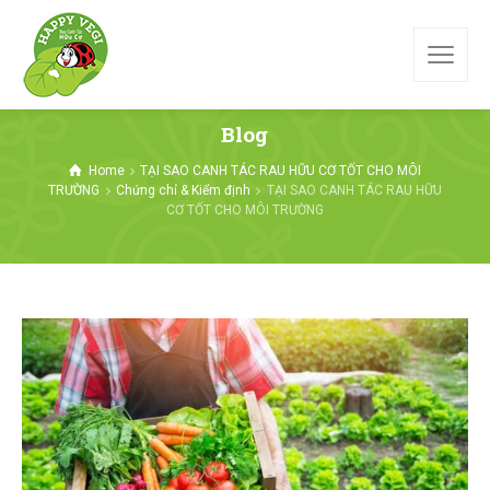
Blog
Home
TẠI SAO CANH TÁC RAU HỮU CƠ TỐT CHO MÔI
TRƯỜNG
Chứng chỉ & Kiểm định
TẠI SAO CANH TÁC RAU HỮU
CƠ TỐT CHO MÔI TRƯỜNG