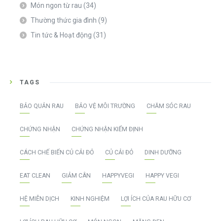
Món ngon từ rau
(34)
Thường thức gia đình
(9)
Tin tức & Hoạt động
(31)
TAGS
BẢO QUẢN RAU
BẢO VỆ MÔI TRƯỜNG
CHĂM SÓC RAU
CHỨNG NHẬN
CHỨNG NHẬN KIỂM ĐỊNH
CÁCH CHẾ BIẾN CỦ CẢI ĐỎ
CỦ CẢI ĐỎ
DINH DƯỠNG
EAT CLEAN
GIẢM CÂN
HAPPYVEGI
HAPPY VEGI
HỆ MIỄN DỊCH
KINH NGHIỆM
LỢI ÍCH CỦA RAU HỮU CƠ