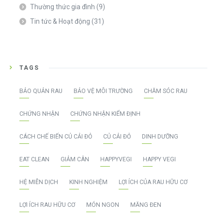
Thường thức gia đình
(9)
Tin tức & Hoạt động
(31)
TAGS
BẢO QUẢN RAU
BẢO VỆ MÔI TRƯỜNG
CHĂM SÓC RAU
CHỨNG NHẬN
CHỨNG NHẬN KIỂM ĐỊNH
CÁCH CHẾ BIẾN CỦ CẢI ĐỎ
CỦ CẢI ĐỎ
DINH DƯỠNG
EAT CLEAN
GIẢM CÂN
HAPPYVEGI
HAPPY VEGI
HỆ MIỄN DỊCH
KINH NGHIỆM
LỢI ÍCH CỦA RAU HỮU CƠ
LỢI ÍCH RAU HỮU CƠ
MÓN NGON
MĂNG ĐEN