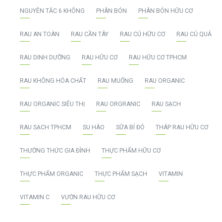
NGUYÊN TẮC 6 KHÔNG
PHÂN BÓN
PHÂN BÓN HỮU CƠ
RAU AN TOÀN
RAU CẦN TÂY
RAU CỦ HỮU CƠ
RAU CỦ QUẢ
RAU DINH DƯỠNG
RAU HỮU CƠ
RAU HỮU CƠ TPHCM
RAU KHÔNG HÓA CHẤT
RAU MUỐNG
RAU ORGANIC
RAU ORGANIC SIÊU THỊ
RAU ORGRANIC
RAU SẠCH
RAU SẠCH TPHCM
SU HÀO
SỮA BÍ ĐỎ
THÁP RAU HỮU CƠ
THƯỜNG THỨC GIA ĐÌNH
THỰC PHẨM HỮU CƠ
THỰC PHẨM ORGANIC
THỰC PHẨM SẠCH
VITAMIN
VITAMIN C
VƯỜN RAU HỮU CƠ