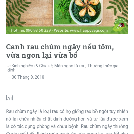
Canh rau chùm ngây nấu tôm,
vừa ngon lại vừa bổ
in
Kinh nghiệm & Chia sẻ
,
Món ngon từ rau
,
Thường thức gia
đình
30 Tháng 8, 2018
[:vi]
Rau chùm ngây là loại rau có họ giống rau bồ ngót tuy nhiên
nó lại chứa nhiều chất dinh dưỡng hơn và từ lâu được xem
là có tác dụng phòng và chữa bệnh. Rau chùm ngây thường
được chế biến thành món canh, ăn vừa ngon lại vừa tốt cho