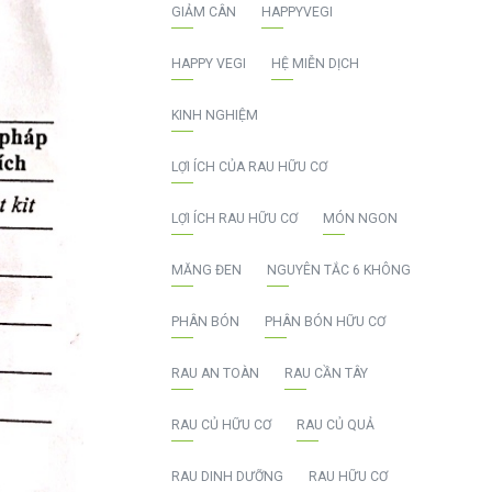
GIẢM CÂN
HAPPYVEGI
HAPPY VEGI
HỆ MIỄN DỊCH
KINH NGHIỆM
LỢI ÍCH CỦA RAU HỮU CƠ
LỢI ÍCH RAU HỮU CƠ
MÓN NGON
MĂNG ĐEN
NGUYÊN TẮC 6 KHÔNG
PHÂN BÓN
PHÂN BÓN HỮU CƠ
RAU AN TOÀN
RAU CẦN TÂY
RAU CỦ HỮU CƠ
RAU CỦ QUẢ
RAU DINH DƯỠNG
RAU HỮU CƠ