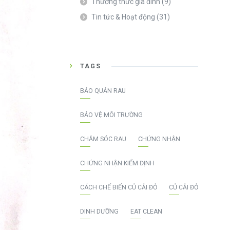
Thường thức gia đình
(9)
Tin tức & Hoạt động
(31)
TAGS
BẢO QUẢN RAU
BẢO VỆ MÔI TRƯỜNG
CHĂM SÓC RAU
CHỨNG NHẬN
CHỨNG NHẬN KIỂM ĐỊNH
CÁCH CHẾ BIẾN CỦ CẢI ĐỎ
CỦ CẢI ĐỎ
DINH DƯỠNG
EAT CLEAN