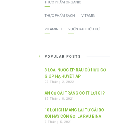
THỰC PHẨM ORGANIC
THỰC PHẨM SẠCH
VITAMIN
VITAMIN C
VƯỜN RAU HỮU CƠ
POPULAR POSTS
3 LOẠI NƯỚC ÉP RAU CỦ HỮU CƠ
GIÚP HẠ HUYẾT ÁP
27 Tháng 2, 2022
ĂN CỦ CẢI TRẮNG CÓ ÍT LỢI GÌ ?
19 Tháng 8, 2021
10 LỢI ÍCH MANG LẠI TỪ CẢI BÓ
XÔI HAY CÒN GỌI LÀ RAU BINA
7 Tháng 5, 2021