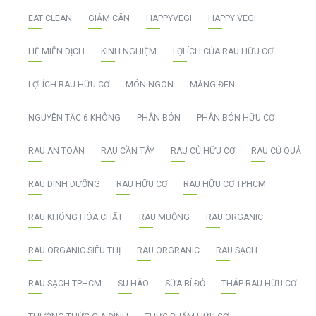
EAT CLEAN
GIẢM CÂN
HAPPYVEGI
HAPPY VEGI
HỆ MIỄN DỊCH
KINH NGHIỆM
LỢI ÍCH CỦA RAU HỮU CƠ
LỢI ÍCH RAU HỮU CƠ
MÓN NGON
MĂNG ĐEN
NGUYÊN TẮC 6 KHÔNG
PHÂN BÓN
PHÂN BÓN HỮU CƠ
RAU AN TOÀN
RAU CẦN TÂY
RAU CỦ HỮU CƠ
RAU CỦ QUẢ
RAU DINH DƯỠNG
RAU HỮU CƠ
RAU HỮU CƠ TPHCM
RAU KHÔNG HÓA CHẤT
RAU MUỐNG
RAU ORGANIC
RAU ORGANIC SIÊU THỊ
RAU ORGRANIC
RAU SẠCH
RAU SẠCH TPHCM
SU HÀO
SỮA BÍ ĐỎ
THÁP RAU HỮU CƠ