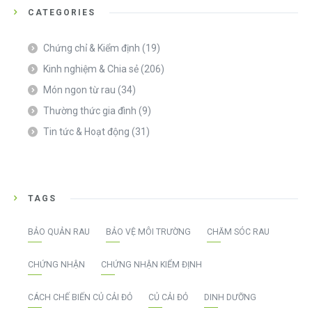
CATEGORIES
Chứng chỉ & Kiểm định
(19)
Kinh nghiệm & Chia sẻ
(206)
Món ngon từ rau
(34)
Thường thức gia đình
(9)
Tin tức & Hoạt động
(31)
TAGS
BẢO QUẢN RAU
BẢO VỆ MÔI TRƯỜNG
CHĂM SÓC RAU
CHỨNG NHẬN
CHỨNG NHẬN KIỂM ĐỊNH
CÁCH CHẾ BIẾN CỦ CẢI ĐỎ
CỦ CẢI ĐỎ
DINH DƯỠNG