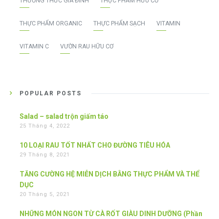
THƯỜNG THỨC GIA ĐÌNH
THỰC PHẨM HỮU CƠ
THỰC PHẨM ORGANIC
THỰC PHẨM SẠCH
VITAMIN
VITAMIN C
VƯỜN RAU HỮU CƠ
POPULAR POSTS
Salad – salad trộn giấm táo
25 Tháng 4, 2022
10 LOẠI RAU TỐT NHẤT CHO ĐƯỜNG TIÊU HÓA
29 Tháng 8, 2021
TĂNG CƯỜNG HỆ MIỄN DỊCH BẰNG THỰC PHẨM VÀ THỂ
DỤC
20 Tháng 5, 2021
NHỮNG MÓN NGON TỪ CÀ RỐT GIÀU DINH DƯỠNG (Phần