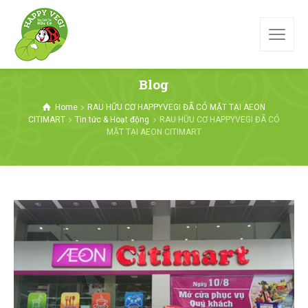
Blog
Home
RAU HỮU CƠ HAPPYVEGI ĐÃ CÓ MẶT TẠI AEON
CITIMART
Tin tức & Hoạt động
RAU HỮU CƠ HAPPYVEGI ĐÃ CÓ
MẶT TẠI AEON CITIMART