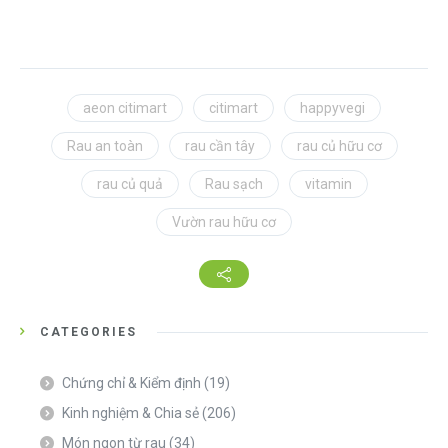
aeon citimart
citimart
happyvegi
Rau an toàn
rau cần tây
rau củ hữu cơ
rau củ quả
Rau sạch
vitamin
Vườn rau hữu cơ
CATEGORIES
Chứng chỉ & Kiểm định
(19)
Kinh nghiệm & Chia sẻ
(206)
Món ngon từ rau
(34)