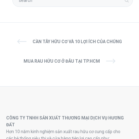
CẦN TÂY HỮU CƠ VÀ 10 LỢI ÍCH CỦA CHÚNG
MUA RAU HỮU CƠ Ở ĐÂU TẠI TP.HCM
CÔNG TY TNHH SẢN XUẤT THƯƠNG MẠI DỊCH VỤ HƯƠNG
ĐẤT
Hơn 10 năm kinh nghiệm sản xuất rau hữu cơ cung cấp cho
các hệ thống siêu thị và cửa hàng tiện lợi cao cấp như: