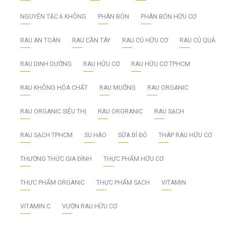
NGUYÊN TẮC 6 KHÔNG
PHÂN BÓN
PHÂN BÓN HỮU CƠ
RAU AN TOÀN
RAU CẦN TÂY
RAU CỦ HỮU CƠ
RAU CỦ QUẢ
RAU DINH DƯỠNG
RAU HỮU CƠ
RAU HỮU CƠ TPHCM
RAU KHÔNG HÓA CHẤT
RAU MUỐNG
RAU ORGANIC
RAU ORGANIC SIÊU THỊ
RAU ORGRANIC
RAU SẠCH
RAU SẠCH TPHCM
SU HÀO
SỮA BÍ ĐỎ
THÁP RAU HỮU CƠ
THƯỜNG THỨC GIA ĐÌNH
THỰC PHẨM HỮU CƠ
THỰC PHẨM ORGANIC
THỰC PHẨM SẠCH
VITAMIN
VITAMIN C
VƯỜN RAU HỮU CƠ