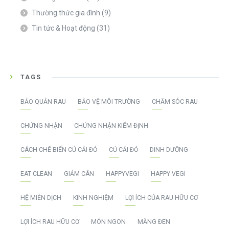
Thường thức gia đình
(9)
Tin tức & Hoạt động
(31)
TAGS
BẢO QUẢN RAU
BẢO VỆ MÔI TRƯỜNG
CHĂM SÓC RAU
CHỨNG NHẬN
CHỨNG NHẬN KIỂM ĐỊNH
CÁCH CHẾ BIẾN CỦ CẢI ĐỎ
CỦ CẢI ĐỎ
DINH DƯỠNG
EAT CLEAN
GIẢM CÂN
HAPPYVEGI
HAPPY VEGI
HỆ MIỄN DỊCH
KINH NGHIỆM
LỢI ÍCH CỦA RAU HỮU CƠ
LỢI ÍCH RAU HỮU CƠ
MÓN NGON
MĂNG ĐEN