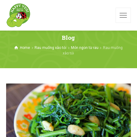
Blog
Home
Rau muống xào tỏi
Món ngon từ rau
Rau muống
xào tỏi