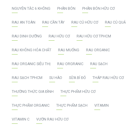
NGUYÊN TẮC 6 KHÔNG
PHÂN BÓN
PHÂN BÓN HỮU CƠ
RAU AN TOÀN
RAU CẦN TÂY
RAU CỦ HỮU CƠ
RAU CỦ QUẢ
RAU DINH DƯỠNG
RAU HỮU CƠ
RAU HỮU CƠ TPHCM
RAU KHÔNG HÓA CHẤT
RAU MUỐNG
RAU ORGANIC
RAU ORGANIC SIÊU THỊ
RAU ORGRANIC
RAU SẠCH
RAU SẠCH TPHCM
SU HÀO
SỮA BÍ ĐỎ
THÁP RAU HỮU CƠ
THƯỜNG THỨC GIA ĐÌNH
THỰC PHẨM HỮU CƠ
THỰC PHẨM ORGANIC
THỰC PHẨM SẠCH
VITAMIN
VITAMIN C
VƯỜN RAU HỮU CƠ