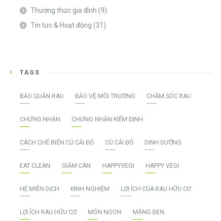
Thường thức gia đình
(9)
Tin tức & Hoạt động
(31)
TAGS
BẢO QUẢN RAU
BẢO VỆ MÔI TRƯỜNG
CHĂM SÓC RAU
CHỨNG NHẬN
CHỨNG NHẬN KIỂM ĐỊNH
CÁCH CHẾ BIẾN CỦ CẢI ĐỎ
CỦ CẢI ĐỎ
DINH DƯỠNG
EAT CLEAN
GIẢM CÂN
HAPPYVEGI
HAPPY VEGI
HỆ MIỄN DỊCH
KINH NGHIỆM
LỢI ÍCH CỦA RAU HỮU CƠ
LỢI ÍCH RAU HỮU CƠ
MÓN NGON
MĂNG ĐEN