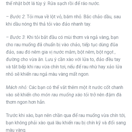
thể nhặt bớt lá tùy ý. Rửa sạch rồi để ráo nước.
– Bước 2
: Tỏi mua về lột vỏ, băm nhỏ. Bắc chảo dầu, sau
khi dầu nóng thì thả tỏi vào đảo nhanh tay.
– Bước 3
: Khi tỏi bắt đầu có mùi thơm và ngả vàng, bạn
cho rau muống đã chuẩn bị vào chảo, tiếp tục dùng đũa
đảo, sau đó nêm gia vị nước mắm, bột nêm, bột ngọt ,
đường cho vừa ăn. Lưu ý cần xào với lửa to, đảo đều tay
và tắt bếp khi rau vừa chín tơi, nếu để rau nhừ hay xảo lửa
nhỏ sẽ khiến rau ngả màu vàng mất ngon.
Mách nhỏ:
Các bạn có thể vắt thêm một ít nước cốt chanh
vào sẽ khiến cho
món rau muống xào tỏi
trở nên đậm đà
thơm ngon hơn hẳn.
Trước khi xào, bạn nên chần qua để rau muống vừa chín tới,
bạn không phải xào quá lâu khiến rau bị chín kỹ và đổi sang
màu vàng.