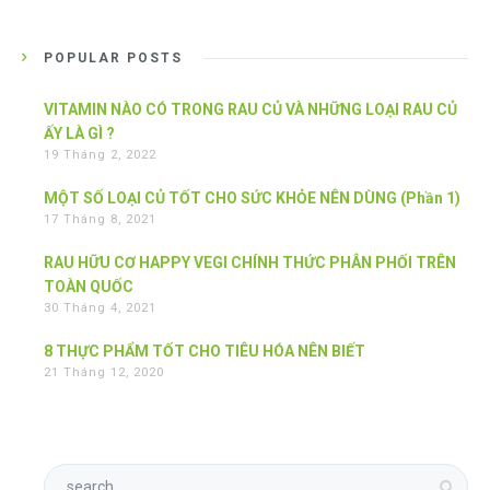
POPULAR POSTS
VITAMIN NÀO CÓ TRONG RAU CỦ VÀ NHỮNG LOẠI RAU CỦ
ẤY LÀ GÌ ?
19 Tháng 2, 2022
MỘT SỐ LOẠI CỦ TỐT CHO SỨC KHỎE NÊN DÙNG (Phần 1)
17 Tháng 8, 2021
RAU HỮU CƠ HAPPY VEGI CHÍNH THỨC PHÂN PHỐI TRÊN
TOÀN QUỐC
30 Tháng 4, 2021
8 THỰC PHẨM TỐT CHO TIÊU HÓA NÊN BIẾT
21 Tháng 12, 2020