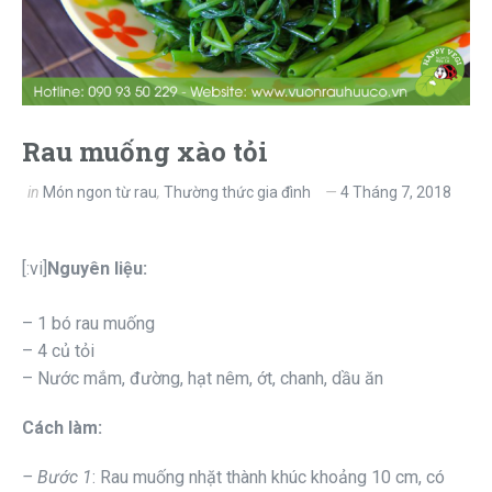
Rau muống xào tỏi
in
Món ngon từ rau
,
Thường thức gia đình
4 Tháng 7, 2018
[:vi]
Nguyên liệu:
– 1 bó rau muống
– 4 củ tỏi
– Nước mắm, đường, hạt nêm, ớt, chanh, dầu ăn
Cách làm:
– Bước 1
: Rau muống nhặt thành khúc khoảng 10 cm, có