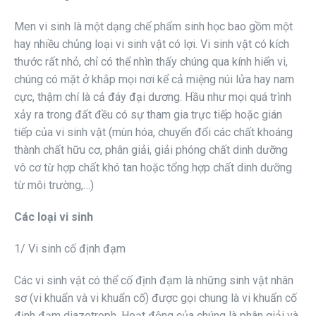
Men vi sinh là một dạng chế phẩm sinh học bao gồm một
hay nhiều chủng loại vi sinh vật có lợi. Vi sinh vật có kích
thước rất nhỏ, chỉ có thể nhìn thấy chúng qua kính hiển vi,
chúng có mặt ở khắp mọi nơi kể cả miệng núi lửa hay nam
cực, thậm chí là cả đáy đại dương. Hầu như mọi quá trình
xảy ra trong đất đều có sự tham gia trực tiếp hoặc gián
tiếp của vi sinh vật (mùn hóa, chuyển đổi các chất khoáng
thành chất hữu cơ, phân giải, giải phóng chất dinh dưỡng
vô cơ từ hợp chất khó tan hoặc tổng hợp chất dinh dưỡng
từ môi trường,…)
Các loại vi sinh
1/ Vi sinh cố định đạm
Các vi sinh vật có thể cố định đạm là những sinh vật nhân
sơ (vi khuẩn và vi khuẩn cổ) được gọi chung là vi khuẩn cố
định đạm diazotroph. Hoạt động của chúng là phân giải và