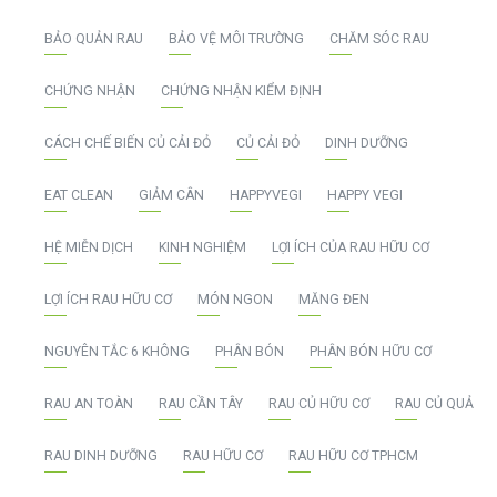
BẢO QUẢN RAU
BẢO VỆ MÔI TRƯỜNG
CHĂM SÓC RAU
CHỨNG NHẬN
CHỨNG NHẬN KIỂM ĐỊNH
CÁCH CHẾ BIẾN CỦ CẢI ĐỎ
CỦ CẢI ĐỎ
DINH DƯỠNG
EAT CLEAN
GIẢM CÂN
HAPPYVEGI
HAPPY VEGI
HỆ MIỄN DỊCH
KINH NGHIỆM
LỢI ÍCH CỦA RAU HỮU CƠ
LỢI ÍCH RAU HỮU CƠ
MÓN NGON
MĂNG ĐEN
NGUYÊN TẮC 6 KHÔNG
PHÂN BÓN
PHÂN BÓN HỮU CƠ
RAU AN TOÀN
RAU CẦN TÂY
RAU CỦ HỮU CƠ
RAU CỦ QUẢ
RAU DINH DƯỠNG
RAU HỮU CƠ
RAU HỮU CƠ TPHCM