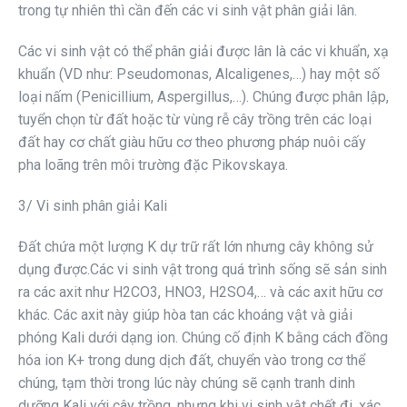
trong tự nhiên thì cần đến các vi sinh vật phân giải lân.
Các vi sinh vật có thể phân giải được lân là các vi khuẩn, xạ
khuẩn (VD như: Pseudomonas, Alcaligenes,…) hay một số
loại nấm (Penicillium, Aspergillus,…). Chúng được phân lập,
tuyển chọn từ đất hoặc từ vùng rễ cây trồng trên các loại
đất hay cơ chất giàu hữu cơ theo phương pháp nuôi cấy
pha loãng trên môi trường đặc Pikovskaya.
3/ Vi sinh phân giải Kali
Đất chứa một lượng K dự trữ rất lớn nhưng cây không sử
dụng được.Các vi sinh vật trong quá trình sống sẽ sản sinh
ra các axit như H2CO3, HNO3, H2SO4,… và các axit hữu cơ
khác. Các axit này giúp hòa tan các khoáng vật và giải
phóng Kali dưới dạng ion. Chúng cố định K bằng cách đồng
hóa ion K+ trong dung dịch đất, chuyển vào trong cơ thể
chúng, tạm thời trong lúc này chúng sẽ cạnh tranh dinh
dưỡng Kali với cây trồng, nhưng khi vi sinh vật chết đi, xác