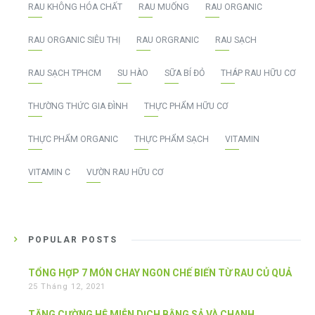
RAU KHÔNG HÓA CHẤT
RAU MUỐNG
RAU ORGANIC
RAU ORGANIC SIÊU THỊ
RAU ORGRANIC
RAU SẠCH
RAU SẠCH TPHCM
SU HÀO
SỮA BÍ ĐỎ
THÁP RAU HỮU CƠ
THƯỜNG THỨC GIA ĐÌNH
THỰC PHẨM HỮU CƠ
THỰC PHẨM ORGANIC
THỰC PHẨM SẠCH
VITAMIN
VITAMIN C
VƯỜN RAU HỮU CƠ
POPULAR POSTS
TỔNG HỢP 7 MÓN CHAY NGON CHẾ BIẾN TỪ RAU CỦ QUẢ
25 Tháng 12, 2021
TĂNG CƯỜNG HỆ MIỄN DỊCH BẰNG SẢ VÀ CHANH