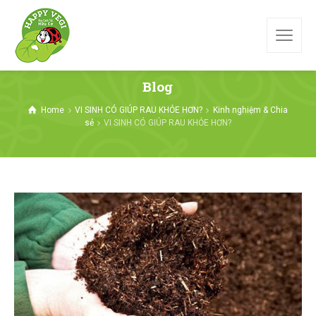
Blog
Home
VI SINH CÓ GIÚP RAU KHỎE HƠN?
Kinh nghiệm & Chia
sẻ
VI SINH CÓ GIÚP RAU KHỎE HƠN?