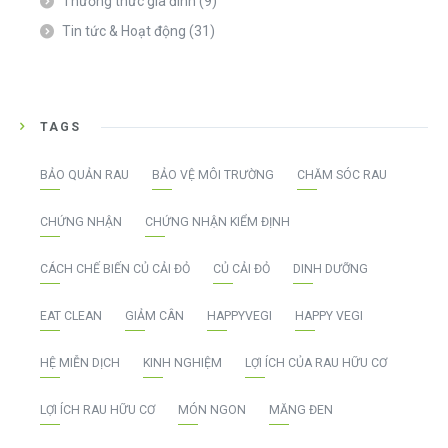
Thường thức gia đình
(9)
Tin tức & Hoạt động
(31)
TAGS
BẢO QUẢN RAU
BẢO VỆ MÔI TRƯỜNG
CHĂM SÓC RAU
CHỨNG NHẬN
CHỨNG NHẬN KIỂM ĐỊNH
CÁCH CHẾ BIẾN CỦ CẢI ĐỎ
CỦ CẢI ĐỎ
DINH DƯỠNG
EAT CLEAN
GIẢM CÂN
HAPPYVEGI
HAPPY VEGI
HỆ MIỄN DỊCH
KINH NGHIỆM
LỢI ÍCH CỦA RAU HỮU CƠ
LỢI ÍCH RAU HỮU CƠ
MÓN NGON
MĂNG ĐEN