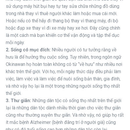
sử dụng máy hút bụi hay tự tay sửa chữa những đồ dùng
trong nhà thay vì thuê người khác làm hoặc mua cái mới.
Hoặc nếu có thể hãy đi thang bộ thay vì thang máy, đi bộ
hoặc đạp xe thay vì đi xe máy hay xe hơi. Đây cũng chính
là một cách mà bạn khiến cơ thể vận động và tập thể dục
mỗi ngày.
2. Sống có mục đích:
Nhiều người có tư tưởng rằng về
hưu là để hưởng thụ cuộc sống. Tuy nhiên, trong ngôn ngữ
Okinawan họ hoàn toàn không có từ “về hưu” như nhiều nơi
khác trên thế giới. Với họ, mỗi ngày thức dậy đều phải làm
việc, làm việc và làm việc để nuôi sống bản thân, gia đình,
và nhờ vậy họ lại là một trong những người sống thọ nhất
thế giới.
3. Thư giãn:
Những dân tộc có sống thọ nhất trên thế giới
lại là những dân tộc dành nhiều thời gian cho việc thư giãn
cũng như thường xuyên thư giãn. Và nhờ vậy, nó giúp họ rất
ít mắc bệnh Alzheimer (bệnh đãng trí ở người già) cũng
như có độ tuổi sống cao hơn những dân tộc còn lại.