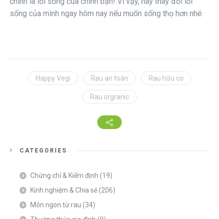
chính là lối sống của chính bạn! Vì vậy, hãy thay đổi lối
sống của mình ngay hôm nay nếu muốn sống thọ hơn nhé.
Happy Vegi
Rau an toàn
Rau hữu cơ
Rau orgranic
CATEGORIES
Chứng chỉ & Kiểm định
(19)
Kinh nghiệm & Chia sẻ
(206)
Món ngon từ rau
(34)