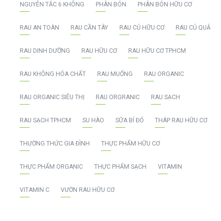
NGUYÊN TẮC 6 KHÔNG
PHÂN BÓN
PHÂN BÓN HỮU CƠ
RAU AN TOÀN
RAU CẦN TÂY
RAU CỦ HỮU CƠ
RAU CỦ QUẢ
RAU DINH DƯỠNG
RAU HỮU CƠ
RAU HỮU CƠ TPHCM
RAU KHÔNG HÓA CHẤT
RAU MUỐNG
RAU ORGANIC
RAU ORGANIC SIÊU THỊ
RAU ORGRANIC
RAU SẠCH
RAU SẠCH TPHCM
SU HÀO
SỮA BÍ ĐỎ
THÁP RAU HỮU CƠ
THƯỜNG THỨC GIA ĐÌNH
THỰC PHẨM HỮU CƠ
THỰC PHẨM ORGANIC
THỰC PHẨM SẠCH
VITAMIN
VITAMIN C
VƯỜN RAU HỮU CƠ