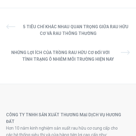
5 TIÊU CHÍ KHÁC NHAU QUAN TRỌNG GIỮA RAU HỮU
CƠ VÀ RAU THÔNG THƯỜNG
NHỮNG LỢI ÍCH CỦA TRỒNG RAU HỮU CƠ ĐỐI VỚI
TÌNH TRẠNG Ô NHIỄM MÔI TRƯỜNG HIỆN NAY
CÔNG TY TNHH SẢN XUẤT THƯƠNG MẠI DỊCH VỤ HƯƠNG
ĐẤT
Hơn 10 năm kinh nghiệm sản xuất rau hữu cơ cung cấp cho
các hệ thống siêu thị và cửa hàng tiện lợi cao cấp như: