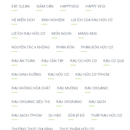
EAT CLEAN
GIẢM CÂN
HAPPYVEGI
HAPPY VEGI
HỆ MIỄN DỊCH
KINH NGHIỆM
LỢI ÍCH CỦA RAU HỮU CƠ
LỢI ÍCH RAU HỮU CƠ
MÓN NGON
MĂNG ĐEN
NGUYÊN TẮC 6 KHÔNG
PHÂN BÓN
PHÂN BÓN HỮU CƠ
RAU AN TOÀN
RAU CẦN TÂY
RAU CỦ HỮU CƠ
RAU CỦ QUẢ
RAU DINH DƯỠNG
RAU HỮU CƠ
RAU HỮU CƠ TPHCM
RAU KHÔNG HÓA CHẤT
RAU MUỐNG
RAU ORGANIC
RAU ORGANIC SIÊU THỊ
RAU ORGRANIC
RAU SẠCH
RAU SẠCH TPHCM
SU HÀO
SỮA BÍ ĐỎ
THÁP RAU HỮU CƠ
THƯỜNG THỨC GIA ĐÌNH
THỰC PHẨM HỮU CƠ