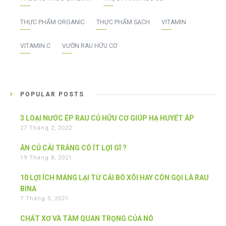
THỰC PHẨM ORGANIC
THỰC PHẨM SẠCH
VITAMIN
VITAMIN C
VƯỜN RAU HỮU CƠ
POPULAR POSTS
3 LOẠI NƯỚC ÉP RAU CỦ HỮU CƠ GIÚP HẠ HUYẾT ÁP
27 Tháng 2, 2022
ĂN CỦ CẢI TRẮNG CÓ ÍT LỢI GÌ ?
19 Tháng 8, 2021
10 LỢI ÍCH MANG LẠI TỪ CẢI BÓ XÔI HAY CÒN GỌI LÀ RAU
BINA
7 Tháng 5, 2021
CHẤT XƠ VÀ TẦM QUAN TRỌNG CỦA NÓ