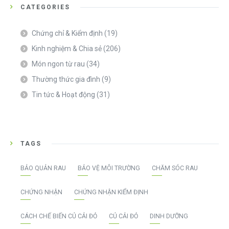
CATEGORIES
Chứng chỉ & Kiểm định
(19)
Kinh nghiệm & Chia sẻ
(206)
Món ngon từ rau
(34)
Thường thức gia đình
(9)
Tin tức & Hoạt động
(31)
TAGS
BẢO QUẢN RAU
BẢO VỆ MÔI TRƯỜNG
CHĂM SÓC RAU
CHỨNG NHẬN
CHỨNG NHẬN KIỂM ĐỊNH
CÁCH CHẾ BIẾN CỦ CẢI ĐỎ
CỦ CẢI ĐỎ
DINH DƯỠNG