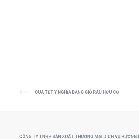
QUÀ TẾT Ý NGHĨA BẰNG GIỎ RAU HỮU CƠ
CÔNG TY TNHH SẢN XUẤT THƯƠNG MẠI DỊCH VỤ HƯƠNG 