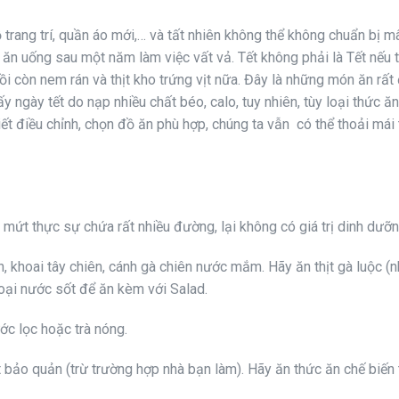
ồ trang trí, quần áo mới,… và tất nhiên không thể không chuẩn bị
, ăn uống sau một năm làm việc vất vả. Tết không phải là Tết nếu 
rồi còn nem rán và thịt kho trứng vịt nữa. Đây là những món ăn rất
y ngày tết do nạp nhiều chất béo, calo, tuy nhiên, tùy loại thức 
ết điều chỉnh, chọn đồ ăn phù hợp, chúng ta vẫn có thể thoải mái
Vì mứt thực sự chứa rất nhiều đường, lại không có giá trị dinh dưỡ
, khoai tây chiên, cánh gà chiên nước mắm. Hãy ăn thịt gà luộc (n
 loại nước sốt để ăn kèm với Salad.
ớc lọc hoặc trà nóng.
t bảo quản (trừ trường hợp nhà bạn làm). Hãy ăn thức ăn chế biến t