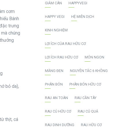
GIẢM CÂN
HAPPYVEGI
 mâm cơm
HAPPY VEGI
HỆ MIỄN DỊCH
thiếu Bánh
 đặc trưng
KINH NGHIỆM
ăn mà chúng
 thưởng
LỢI ÍCH CỦA RAU HỮU CƠ
LỢI ÍCH RAU HỮU CƠ
MÓN NGON
MĂNG ĐEN
NGUYÊN TẮC 6 KHÔNG
ng
PHÂN BÓN
PHÂN BÓN HỮU CƠ
hớ bỏ da),
RAU AN TOÀN
RAU CẦN TÂY
RAU CỦ HỮU CƠ
RAU CỦ QUẢ
ừ thịt, cá
RAU DINH DƯỠNG
RAU HỮU CƠ