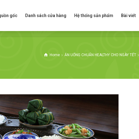
t nguồn gốc
Danh sách cửa hàng
Hệ thống sản phẩm
Bài viế
nguồn gốc
Danh sách cửa hàng
Hệ thống sản phẩm
Bài viết
Home
ĂN UỐNG CHUẨN HEALTHY CHO NGÀY TẾT