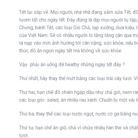
Tết lại sắp về. Mọi người, nhà nhà đang sắm sửa Tết, đ
tươm tất cho ngày tết. Đây đúng là dịp mọi người tụ tập
Chưng, bánh Tét, các loại Giò Chả, lạp xưởng, dưa kiệu, 
của Việt Nam. Sẽ có nhiều người lo lắng tăng cân qua mấ
ta nạp vào mới ảnh hưởng tới cân nặng, sức khỏe, nếu bi
thức đồ ăn ngon ngày tết mà không về sức khỏe.
Vậy phải ăn uống để heathy những ngày tết đây ?
Thứ nhất, hãy thay thế mứt bằng các loại trái cây tươi. 
Thứ hai, hạn chế đồ chiên ngập dầu như chả giò, nem rán
các loại gỏi- salad, ăn nhiều rau xanh. Chuẩn bị một vài
Thứ ba, thay thế các loại nước ngọt, nước có ga bằng nư
Thứ tư, hạn chế ăn giò, chả vì chứa nhiều hàn the và chấ
tươi.