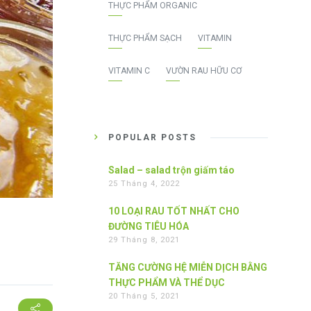
THỰC PHẨM ORGANIC
THỰC PHẨM SẠCH
VITAMIN
VITAMIN C
VƯỜN RAU HỮU CƠ
POPULAR POSTS
Salad – salad trộn giấm táo
25 Tháng 4, 2022
10 LOẠI RAU TỐT NHẤT CHO
ĐƯỜNG TIÊU HÓA
29 Tháng 8, 2021
TĂNG CƯỜNG HỆ MIỄN DỊCH BẰNG
THỰC PHẨM VÀ THỂ DỤC
20 Tháng 5, 2021