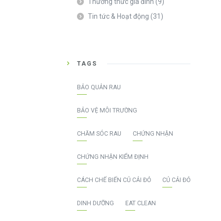
Thường thức gia đình
(9)
Tin tức & Hoạt động
(31)
TAGS
BẢO QUẢN RAU
BẢO VỆ MÔI TRƯỜNG
CHĂM SÓC RAU
CHỨNG NHẬN
CHỨNG NHẬN KIỂM ĐỊNH
CÁCH CHẾ BIẾN CỦ CẢI ĐỎ
CỦ CẢI ĐỎ
DINH DƯỠNG
EAT CLEAN