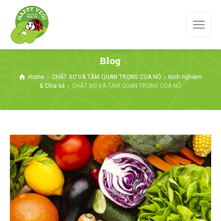
Blog
Home
CHẤT XƠ VÀ TẦM QUAN TRỌNG CỦA NÓ
Kinh nghiệm
& Chia sẻ
CHẤT XƠ VÀ TẦM QUAN TRỌNG CỦA NÓ