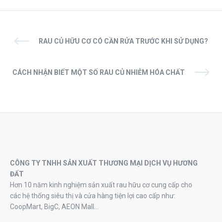
RAU CỦ HỮU CƠ CÓ CẦN RỬA TRƯỚC KHI SỬ DỤNG?
CÁCH NHẬN BIẾT MỘT SỐ RAU CỦ NHIỄM HÓA CHẤT
CÔNG TY TNHH SẢN XUẤT THƯƠNG MẠI DỊCH VỤ HƯƠNG
ĐẤT
Hơn 10 năm kinh nghiệm sản xuất rau hữu cơ cung cấp cho
các hệ thống siêu thị và cửa hàng tiện lợi cao cấp như:
CoopMart, BigC, AEON Mall…