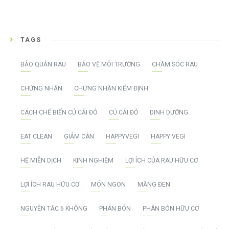
TAGS
BẢO QUẢN RAU
BẢO VỆ MÔI TRƯỜNG
CHĂM SÓC RAU
CHỨNG NHẬN
CHỨNG NHẬN KIỂM ĐỊNH
CÁCH CHẾ BIẾN CỦ CẢI ĐỎ
CỦ CẢI ĐỎ
DINH DƯỠNG
EAT CLEAN
GIẢM CÂN
HAPPYVEGI
HAPPY VEGI
HỆ MIỄN DỊCH
KINH NGHIỆM
LỢI ÍCH CỦA RAU HỮU CƠ
LỢI ÍCH RAU HỮU CƠ
MÓN NGON
MĂNG ĐEN
NGUYÊN TẮC 6 KHÔNG
PHÂN BÓN
PHÂN BÓN HỮU CƠ