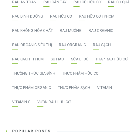
RAU AN TOÀN
RAU CẦN TÂY
RAU CỦ HỮU CƠ
RAU CỦ QUẢ
RAU DINH DƯỠNG
RAU HỮU CƠ
RAU HỮU CƠ TPHCM
RAU KHÔNG HÓA CHẤT
RAU MUỐNG
RAU ORGANIC
RAU ORGANIC SIÊU THỊ
RAU ORGRANIC
RAU SẠCH
RAU SẠCH TPHCM
SU HÀO
SỮA BÍ ĐỎ
THÁP RAU HỮU CƠ
THƯỜNG THỨC GIA ĐÌNH
THỰC PHẨM HỮU CƠ
THỰC PHẨM ORGANIC
THỰC PHẨM SẠCH
VITAMIN
VITAMIN C
VƯỜN RAU HỮU CƠ
POPULAR POSTS