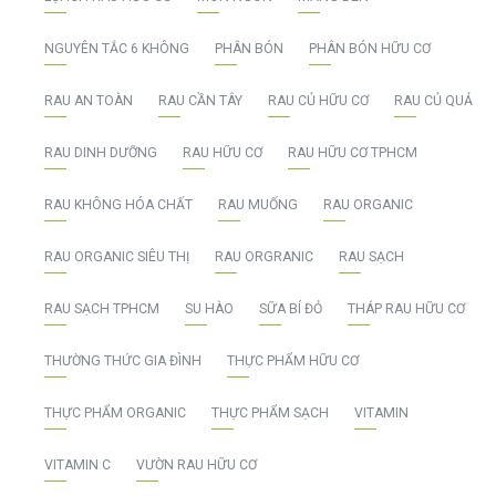
NGUYÊN TẮC 6 KHÔNG
PHÂN BÓN
PHÂN BÓN HỮU CƠ
RAU AN TOÀN
RAU CẦN TÂY
RAU CỦ HỮU CƠ
RAU CỦ QUẢ
RAU DINH DƯỠNG
RAU HỮU CƠ
RAU HỮU CƠ TPHCM
RAU KHÔNG HÓA CHẤT
RAU MUỐNG
RAU ORGANIC
RAU ORGANIC SIÊU THỊ
RAU ORGRANIC
RAU SẠCH
RAU SẠCH TPHCM
SU HÀO
SỮA BÍ ĐỎ
THÁP RAU HỮU CƠ
THƯỜNG THỨC GIA ĐÌNH
THỰC PHẨM HỮU CƠ
THỰC PHẨM ORGANIC
THỰC PHẨM SẠCH
VITAMIN
VITAMIN C
VƯỜN RAU HỮU CƠ