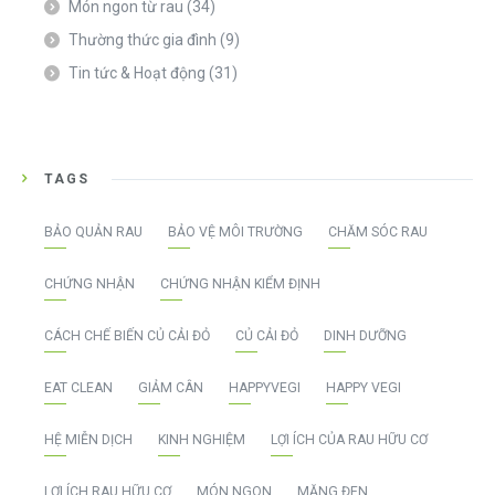
Món ngon từ rau
(34)
Thường thức gia đình
(9)
Tin tức & Hoạt động
(31)
TAGS
BẢO QUẢN RAU
BẢO VỆ MÔI TRƯỜNG
CHĂM SÓC RAU
CHỨNG NHẬN
CHỨNG NHẬN KIỂM ĐỊNH
CÁCH CHẾ BIẾN CỦ CẢI ĐỎ
CỦ CẢI ĐỎ
DINH DƯỠNG
EAT CLEAN
GIẢM CÂN
HAPPYVEGI
HAPPY VEGI
HỆ MIỄN DỊCH
KINH NGHIỆM
LỢI ÍCH CỦA RAU HỮU CƠ
LỢI ÍCH RAU HỮU CƠ
MÓN NGON
MĂNG ĐEN