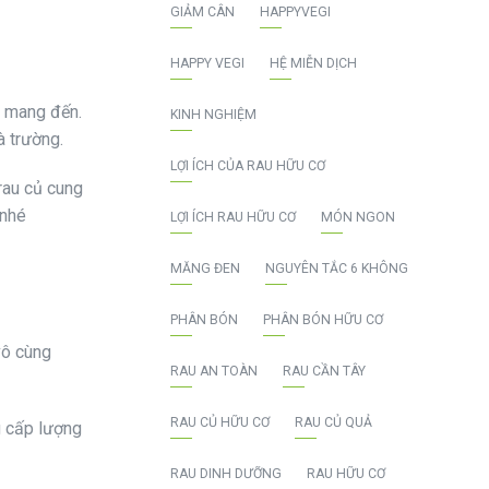
GIẢM CÂN
HAPPYVEGI
HAPPY VEGI
HỆ MIỄN DỊCH
g mang đến.
KINH NGHIỆM
à trường.
LỢI ÍCH CỦA RAU HỮU CƠ
rau củ cung
 nhé
LỢI ÍCH RAU HỮU CƠ
MÓN NGON
MĂNG ĐEN
NGUYÊN TẮC 6 KHÔNG
PHÂN BÓN
PHÂN BÓN HỮU CƠ
vô cùng
RAU AN TOÀN
RAU CẦN TÂY
RAU CỦ HỮU CƠ
RAU CỦ QUẢ
g cấp lượng
RAU DINH DƯỠNG
RAU HỮU CƠ