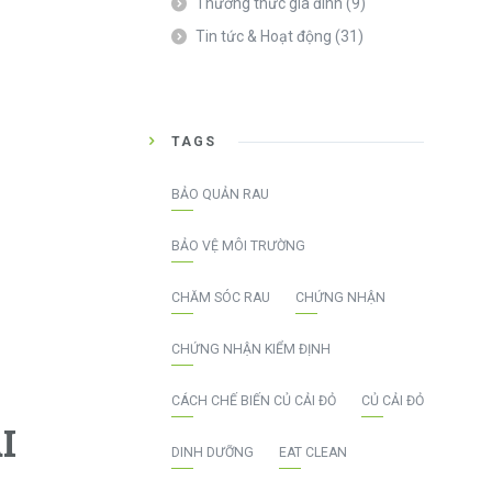
Thường thức gia đình
(9)
Tin tức & Hoạt động
(31)
TAGS
BẢO QUẢN RAU
BẢO VỆ MÔI TRƯỜNG
CHĂM SÓC RAU
CHỨNG NHẬN
CHỨNG NHẬN KIỂM ĐỊNH
CÁCH CHẾ BIẾN CỦ CẢI ĐỎ
CỦ CẢI ĐỎ
I
DINH DƯỠNG
EAT CLEAN