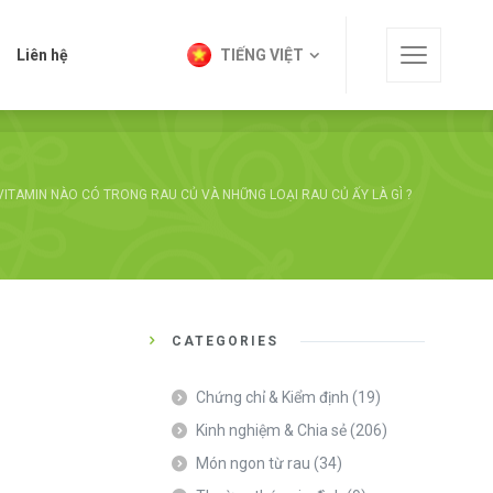
t
Liên hệ
TIẾNG VIỆT
Liên hệ
TIẾNG VIỆT
VITAMIN NÀO CÓ TRONG RAU CỦ VÀ NHỮNG LOẠI RAU CỦ ẤY LÀ GÌ ?
CATEGORIES
Chứng chỉ & Kiểm định
(19)
Kinh nghiệm & Chia sẻ
(206)
Món ngon từ rau
(34)