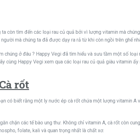
ta còn tìm đến các loại rau củ quả bởi vì lượng vitamin mà chún
 người mà chúng ta đã được dạy ra rả từ khi còn ngồi trên ghế nh
tìm chúng ở đâu ? Happy Vegi đã tìm hiểu và sưu tầm một số loại 
. Hãy cùng Happy Vegi xem qua các loại rau củ quả giàu vitamin ấy
Cà rốt
bạn có biết rằng một ly nước ép cà rốt chứa một lượng vitamin A 
găn chặn các tế bào ung thư. Không chỉ vitamin A, cà rốt còn cun
ospho, folate, kali và quan trọng nhất là chất xơ.