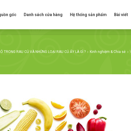
t nguồn gốc
Danh sách cửa hàng
Hệ thống sản phẩm
Bài viế
nguồn gốc
Danh sách cửa hàng
Hệ thống sản phẩm
Bài viết
Ó TRONG RAU CỦ VÀ NHỮNG LOẠI RAU CỦ ẤY LÀ GÌ ?
Kinh nghiệm & Chia sẻ