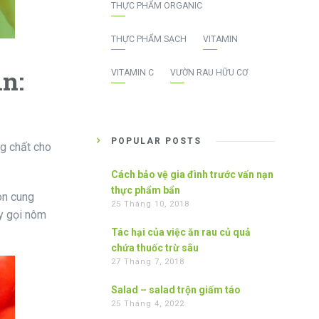
THỰC PHẨM ORGANIC
THỰC PHẨM SẠCH
VITAMIN
n:
VITAMIN C
VƯỜN RAU HỮU CƠ
POPULAR POSTS
ng chất cho
Cách bảo vệ gia đình trước vấn nạn
thực phẩm bẩn
còn cung
25 Tháng 10, 2018
ay gọi nôm
Tác hại của việc ăn rau củ quả
chứa thuốc trừ sâu
27 Tháng 7, 2018
Salad – salad trộn giấm táo
25 Tháng 4, 2022