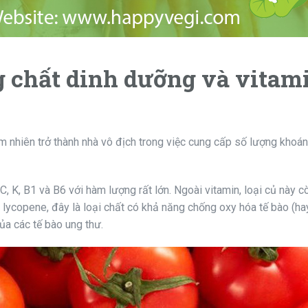
g chất dinh dưỡng và vitami
ễm nhiên trở thành nhà vô địch trong việc cung cấp số lượng khoá
C, K, B1 và B6 với hàm lượng rất lớn. Ngoài vitamin, loại củ này 
t lycopene, đây là loại chất có khả năng chống oxy hóa tế bào (h
ủa các tế bào ung thư.