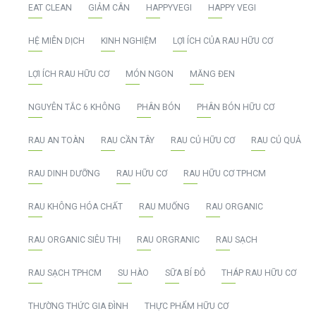
EAT CLEAN
GIẢM CÂN
HAPPYVEGI
HAPPY VEGI
HỆ MIỄN DỊCH
KINH NGHIỆM
LỢI ÍCH CỦA RAU HỮU CƠ
LỢI ÍCH RAU HỮU CƠ
MÓN NGON
MĂNG ĐEN
NGUYÊN TẮC 6 KHÔNG
PHÂN BÓN
PHÂN BÓN HỮU CƠ
RAU AN TOÀN
RAU CẦN TÂY
RAU CỦ HỮU CƠ
RAU CỦ QUẢ
RAU DINH DƯỠNG
RAU HỮU CƠ
RAU HỮU CƠ TPHCM
RAU KHÔNG HÓA CHẤT
RAU MUỐNG
RAU ORGANIC
RAU ORGANIC SIÊU THỊ
RAU ORGRANIC
RAU SẠCH
RAU SẠCH TPHCM
SU HÀO
SỮA BÍ ĐỎ
THÁP RAU HỮU CƠ
THƯỜNG THỨC GIA ĐÌNH
THỰC PHẨM HỮU CƠ