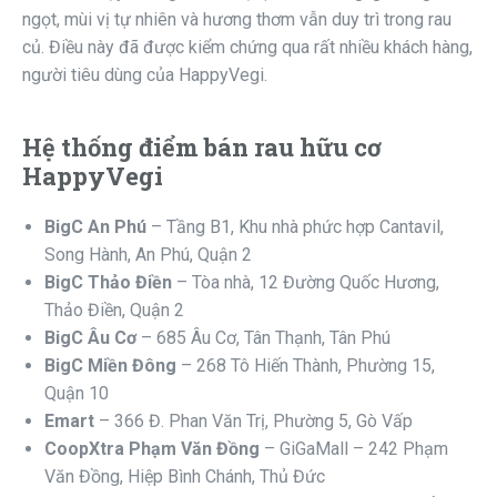
ngọt, mùi vị tự nhiên và hương thơm vẫn duy trì trong rau
củ. Điều này đã được kiểm chứng qua rất nhiều khách hàng,
người tiêu dùng của HappyVegi.
Hệ thống điểm bán rau hữu cơ
HappyVegi
BigC An Phú
– Tầng B1, Khu nhà phức hợp Cantavil,
Song Hành, An Phú, Quận 2
BigC Thảo Điền
– Tòa nhà, 12 Đường Quốc Hương,
Thảo Điền, Quận 2
BigC Âu Cơ
– 685 Âu Cơ, Tân Thạnh, Tân Phú
BigC Miền Đông
– 268 Tô Hiến Thành, Phường 15,
Quận 10
Emart
– 366 Đ. Phan Văn Trị, Phường 5, Gò Vấp
CoopXtra Phạm Văn Đồng
– GiGaMall – 242 Phạm
Văn Đồng, Hiệp Bình Chánh, Thủ Đức