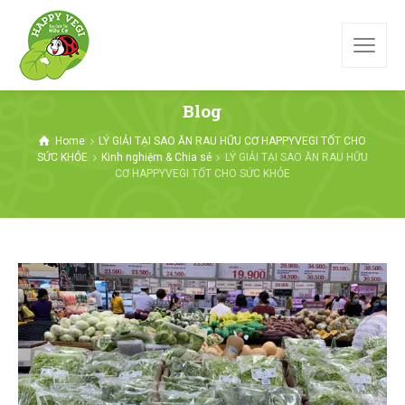
Blog
Home
LÝ GIẢI TẠI SAO ĂN RAU HỮU CƠ HAPPYVEGI TỐT CHO
SỨC KHỎE
Kinh nghiệm & Chia sẻ
LÝ GIẢI TẠI SAO ĂN RAU HỮU
CƠ HAPPYVEGI TỐT CHO SỨC KHỎE