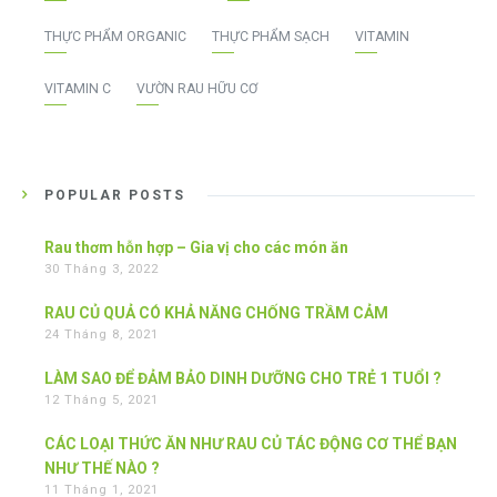
THỰC PHẨM ORGANIC
THỰC PHẨM SẠCH
VITAMIN
VITAMIN C
VƯỜN RAU HỮU CƠ
POPULAR POSTS
Rau thơm hỗn hợp – Gia vị cho các món ăn
30 Tháng 3, 2022
RAU CỦ QUẢ CÓ KHẢ NĂNG CHỐNG TRẦM CẢM
24 Tháng 8, 2021
LÀM SAO ĐỂ ĐẢM BẢO DINH DƯỠNG CHO TRẺ 1 TUỔI ?
12 Tháng 5, 2021
CÁC LOẠI THỨC ĂN NHƯ RAU CỦ TÁC ĐỘNG CƠ THỂ BẠN
NHƯ THẾ NÀO ?
11 Tháng 1, 2021