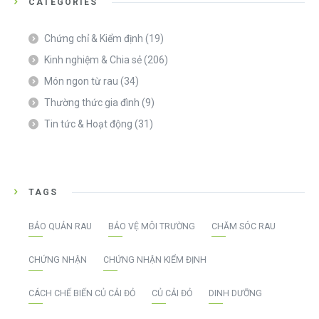
CATEGORIES
Chứng chỉ & Kiểm định
(19)
Kinh nghiệm & Chia sẻ
(206)
Món ngon từ rau
(34)
Thường thức gia đình
(9)
Tin tức & Hoạt động
(31)
TAGS
BẢO QUẢN RAU
BẢO VỆ MÔI TRƯỜNG
CHĂM SÓC RAU
CHỨNG NHẬN
CHỨNG NHẬN KIỂM ĐỊNH
CÁCH CHẾ BIẾN CỦ CẢI ĐỎ
CỦ CẢI ĐỎ
DINH DƯỠNG